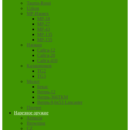
Taurus-Rossi
Uzkon
MP-Ижмех
MP-18
MP-27
MP-43
MP-135
MP-155
Ижмаш
Сайга-12
Сайга-20
Сайга-410
Калашников
TG2
TG3
Молот
Бекас
Вепрь-12
Вепрь-366ТКМ
Вепрь-9,6х53 Lancaster
Прочее
Нарезное оружие
Armscor
Browning
CZ