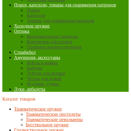
Порох, капсюли, товары для снаряжения патронов
Порох
Капсюли
Товары для снаряжения патронов
Холодное оружие
Оптика
Коллиматорные прицелы
Крепления для оптики
Приборы ночного видения
Страйкбол
Амуниция, аксессуары
Кейсы и кофры
Кобуры
Тубусы для оптики
Чехлы для ружей
Ягдташи, сумки
Луки, арбалеты
Каталог товаров
Травматическое оружие
Травматические пистолеты
Травматические револьверы
Бесствольное оружие
Гладкоствольное оружие