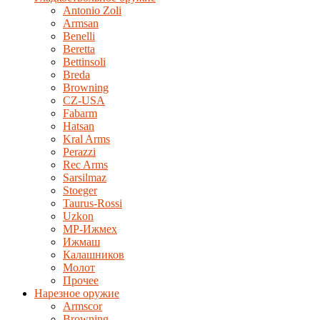
Antonio Zoli
Armsan
Benelli
Beretta
Bettinsoli
Breda
Browning
CZ-USA
Fabarm
Hatsan
Kral Arms
Perazzi
Rec Arms
Sarsilmaz
Stoeger
Taurus-Rossi
Uzkon
MP-Ижмех
Ижмаш
Калашников
Молот
Прочее
Нарезное оружие
Armscor
Browning