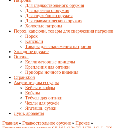
Патроны
Для гладкоствольного оружия
Для нарезного оружия
Для служебного оружия
Для травматического оружия
Холостые патроны
Порох, капсюли, товары для снаряжения патронов
Порох
Капсюли
Товары для снаряжения патронов
Холодное оружие
Оптика
Коллиматорные прицелы
Крепления для оптики
Приборы ночного видения
Страйкбол
Амуниция, аксессуары
Кейсы и кофры
Кобуры
Тубусы для оптики
Чехлы для ружей
Ягдташи, сумки
Луки, арбалеты
Главная
»
Гладкоствольное оружие
»
Прочее
»