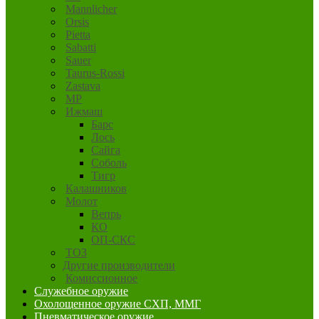
Mannlicher
Orsis
Pietta
Sabatti
Sauer
Taurus-Rossi
Zastava
MP
Ижмаш
Барс
Лось
Сайга
Соболь
Тигр
Калашников
Молот
Вепрь
КО
ОП-СКС
ТОЗ
Другие производители
Комиссионное
Служебное оружие
Охолощенное оружие СХП, ММГ
Пневматическое оружие