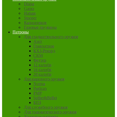
Diana
Gamo
Hatsan
Stoeger
Калашников
Газовые пружины
Патроны
Для гладкоствольного оружия
Азот
Главпатрон
КХЗ-Рекорд
СКМ
Феттер
12 калибр
16 калибр
20 калибр
Для нарезного оружия
Norma
Partizan
PMP
Sellier&Bellot
БПЗ
Для служебного оружия
Для травматического оружия
Холостые патроны