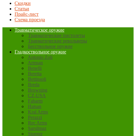
Скидки
Статьи
Прайс-лист
Схема проезда
Травматическое оружие
Травматические пистолеты
Травматические револьверы
Бесствольное оружие
Гладкоствольное оружие
Antonio Zoli
Armsan
Benelli
Beretta
Bettinsoli
Breda
Browning
CZ-USA
Fabarm
Hatsan
Kral Arms
Perazzi
Rec Arms
Sarsilmaz
Stoeger