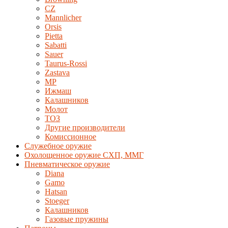
CZ
Mannlicher
Orsis
Pietta
Sabatti
Sauer
Taurus-Rossi
Zastava
MP
Ижмаш
Калашников
Молот
ТОЗ
Другие производители
Комиссионное
Служебное оружие
Охолощенное оружие СХП, ММГ
Пневматическое оружие
Diana
Gamo
Hatsan
Stoeger
Калашников
Газовые пружины