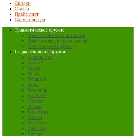
Скидки
Статьи
Прайс-лист
Схема проезда
Травматическое оружие
Травматические пистолеты
Травматические револьверы
Бесствольное оружие
Гладкоствольное оружие
Antonio Zoli
Armsan
Benelli
Beretta
Bettinsoli
Breda
Browning
CZ-USA
Fabarm
Hatsan
Kral Arms
Perazzi
Rec Arms
Sarsilmaz
Stoeger