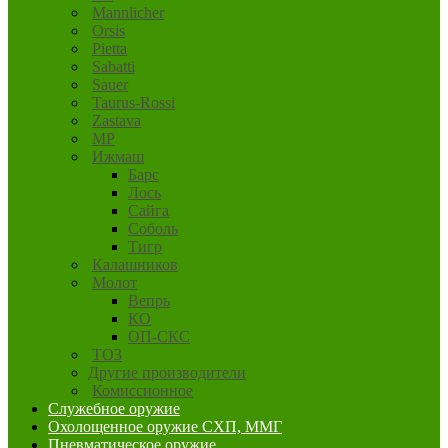
Mannlicher
Orsis
Pietta
Sabatti
Sauer
Taurus-Rossi
Zastava
MP
Ижмаш
Барс
Лось
Сайга
Соболь
Тигр
Калашников
Молот
Вепрь
КО
ОП-СКС
ТОЗ
Другие производители
Комиссионное
Служебное оружие
Охолощенное оружие СХП, ММГ
Пневматическое оружие