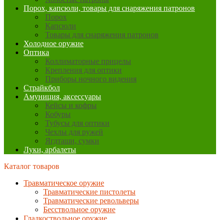
Порох, капсюли, товары для снаряжения патронов
Порох
Капсюли
Товары для снаряжения патронов
Холодное оружие
Оптика
Коллиматорные прицелы
Крепления для оптики
Приборы ночного видения
Страйкбол
Амуниция, аксессуары
Кейсы и кофры
Кобуры
Тубусы для оптики
Чехлы для ружей
Ягдташи, сумки
Луки, арбалеты
Каталог товаров
Травматическое оружие
Травматические пистолеты
Травматические револьверы
Бесствольное оружие
Гладкоствольное оружие