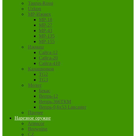
Taurus-Rossi
Uzkon
MP-Ижмех
MP-18
MP-27
MP-43
MP-135
MP-155
Ижмаш
Сайга-12
Сайга-20
Сайга-410
Калашников
TG2
TG3
Молот
Бекас
Вепрь-12
Вепрь-366ТКМ
Вепрь-9,6х53 Lancaster
Прочее
Нарезное оружие
Armscor
Browning
CZ