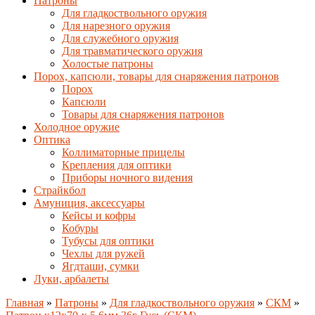
Патроны
Для гладкоствольного оружия
Для нарезного оружия
Для служебного оружия
Для травматического оружия
Холостые патроны
Порох, капсюли, товары для снаряжения патронов
Порох
Капсюли
Товары для снаряжения патронов
Холодное оружие
Оптика
Коллиматорные прицелы
Крепления для оптики
Приборы ночного видения
Страйкбол
Амуниция, аксессуары
Кейсы и кофры
Кобуры
Тубусы для оптики
Чехлы для ружей
Ягдташи, сумки
Луки, арбалеты
Главная
»
Патроны
»
Для гладкоствольного оружия
»
СКМ
»