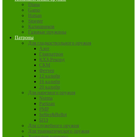
Diana
Gamo
Hatsan
Stoeger
Калашников
Газовые пружины
Патроны
Для гладкоствольного оружия
Азот
Главпатрон
КХЗ-Рекорд
СКМ
Феттер
12 калибр
16 калибр
20 калибр
Для нарезного оружия
Norma
Partizan
PMP
Sellier&Bellot
БПЗ
Для служебного оружия
Для травматического оружия
Холостые патроны