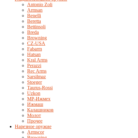
Antonio Zoli
Armsan
Benelli
Beretta
Bettinsoli
Breda
Browning
CZ-USA
Fabarm
Hatsan
Kral Arms
Perazzi
Rec Arms
Sarsilmaz
Stoeger
Taurus-Rossi
Uzkon
MP-Ижмех
Ижмаш
Калашников
Молот
Прочее
Нарезное оружие
Armscor
Browning