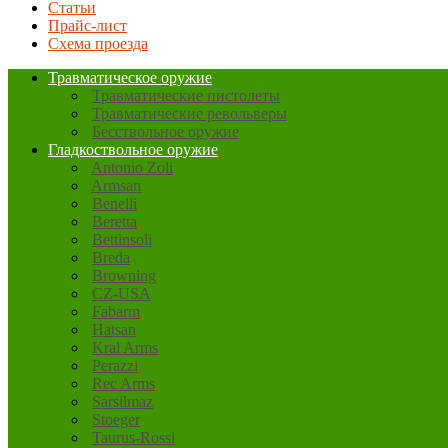
Статьи
Прайс-лист
Схема проезда
Травматическое оружие
Травматические пистолеты
Травматические револьверы
Бесствольное оружие
Гладкоствольное оружие
Antonio Zoli
Armsan
Benelli
Beretta
Bettinsoli
Breda
Browning
CZ-USA
Fabarm
Hatsan
Kral Arms
Perazzi
Rec Arms
Sarsilmaz
Stoeger
Taurus-Rossi