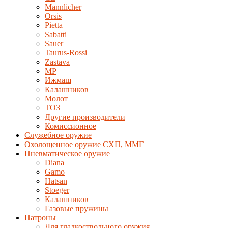
Mannlicher
Orsis
Pietta
Sabatti
Sauer
Taurus-Rossi
Zastava
MP
Ижмаш
Калашников
Молот
ТОЗ
Другие производители
Комиссионное
Служебное оружие
Охолощенное оружие СХП, ММГ
Пневматическое оружие
Diana
Gamo
Hatsan
Stoeger
Калашников
Газовые пружины
Патроны
Для гладкоствольного оружия