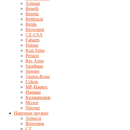
Armsan
Benelli
Beretta
Bettinsoli
Breda
Browning
CZ-USA
Fabarm
Hatsan
Kral Arms
Perazzi
Rec Arms
Sarsilmaz
Stoeger
Taurus-Rossi
Uzkon
MP-Ижмех
Ижмаш
Калашников
Молот
Прочее
Нарезное оружие
Armscor
Browning
CZ