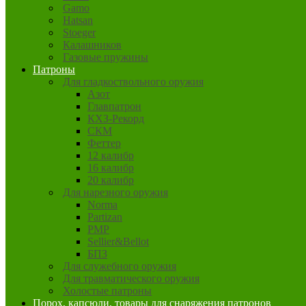
Gamo
Hatsan
Stoeger
Калашников
Газовые пружины
Патроны
Для гладкоствольного оружия
Азот
Главпатрон
КХЗ-Рекорд
СКМ
Феттер
12 калибр
16 калибр
20 калибр
Для нарезного оружия
Norma
Partizan
PMP
Sellier&Bellot
БПЗ
Для служебного оружия
Для травматического оружия
Холостые патроны
Порох, капсюли, товары для снаряжения патронов