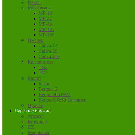
Uzkon
MP-Ижмех
MP-18
MP-27
MP-43
MP-135
MP-155
Ижмаш
Сайга-12
Сайга-20
Сайга-410
Калашников
TG2
TG3
Молот
Бекас
Вепрь-12
Вепрь-366ТКМ
Вепрь-9,6х53 Lancaster
Прочее
Нарезное оружие
Armscor
Browning
CZ
Mannlicher