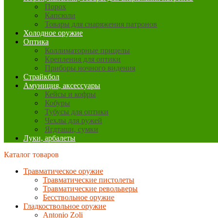
Порох
Капсюли
Товары для снаряжения патронов
Холодное оружие
Оптика
Коллиматорные прицелы
Крепления для оптики
Приборы ночного видения
Страйкбол
Амуниция, аксессуары
Кейсы и кофры
Кобуры
Тубусы для оптики
Чехлы для ружей
Ягдташи, сумки
Луки, арбалеты
Каталог товаров
Травматическое оружие
Травматические пистолеты
Травматические револьверы
Бесствольное оружие
Гладкоствольное оружие
Antonio Zoli