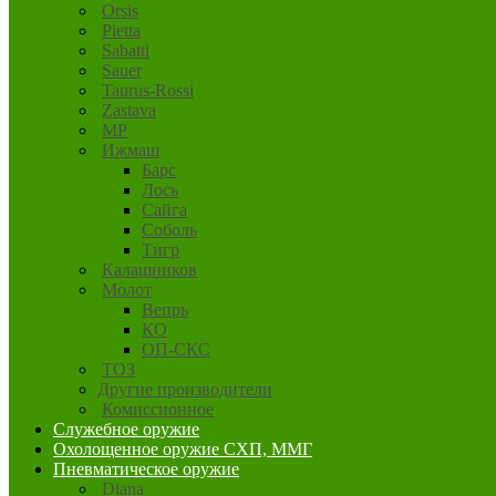
Orsis
Pietta
Sabatti
Sauer
Taurus-Rossi
Zastava
MP
Ижмаш
Барс
Лось
Сайга
Соболь
Тигр
Калашников
Молот
Вепрь
КО
ОП-СКС
ТОЗ
Другие производители
Комиссионное
Служебное оружие
Охолощенное оружие СХП, ММГ
Пневматическое оружие
Diana