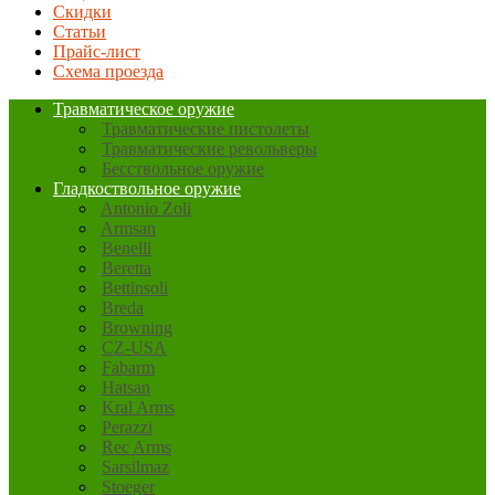
Скидки
Статьи
Прайс-лист
Схема проезда
Травматическое оружие
Травматические пистолеты
Травматические револьверы
Бесствольное оружие
Гладкоствольное оружие
Antonio Zoli
Armsan
Benelli
Beretta
Bettinsoli
Breda
Browning
CZ-USA
Fabarm
Hatsan
Kral Arms
Perazzi
Rec Arms
Sarsilmaz
Stoeger