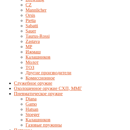
CZ
Mannlicher
Orsis
Pietta
Sabatti
Sauer
Taurus-Rossi
Zastava
MP
Ижмаш
Калашников
Молот
ТОЗ
Другие производители
Комиссионное
Служебное оружие
Охолощенное оружие СХП, ММГ
Пневматическое оружие
Diana
Gamo
Hatsan
Stoeger
Калашников
Газовые пружины