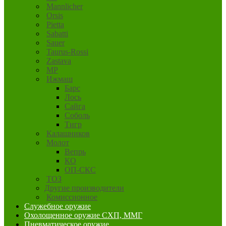
Mannlicher
Orsis
Pietta
Sabatti
Sauer
Taurus-Rossi
Zastava
MP
Ижмаш
Барс
Лось
Сайга
Соболь
Тигр
Калашников
Молот
Вепрь
КО
ОП-СКС
ТОЗ
Другие производители
Комиссионное
Служебное оружие
Охолощенное оружие СХП, ММГ
Пневматическое оружие