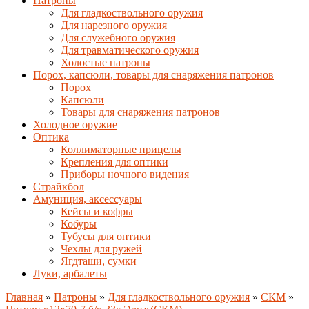
Патроны
Для гладкоствольного оружия
Для нарезного оружия
Для служебного оружия
Для травматического оружия
Холостые патроны
Порох, капсюли, товары для снаряжения патронов
Порох
Капсюли
Товары для снаряжения патронов
Холодное оружие
Оптика
Коллиматорные прицелы
Крепления для оптики
Приборы ночного видения
Страйкбол
Амуниция, аксессуары
Кейсы и кофры
Кобуры
Тубусы для оптики
Чехлы для ружей
Ягдташи, сумки
Луки, арбалеты
Главная
»
Патроны
»
Для гладкоствольного оружия
»
СКМ
»