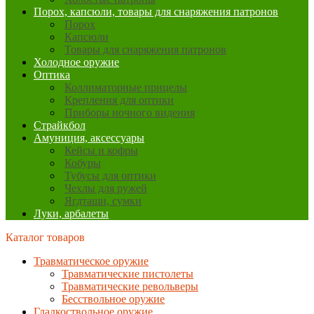
Порох, капсюли, товары для снаряжения патронов
Порох
Капсюли
Товары для снаряжения патронов
Холодное оружие
Оптика
Коллиматорные прицелы
Крепления для оптики
Приборы ночного видения
Страйкбол
Амуниция, аксессуары
Кейсы и кофры
Кобуры
Тубусы для оптики
Чехлы для ружей
Ягдташи, сумки
Луки, арбалеты
Каталог товаров
Травматическое оружие
Травматические пистолеты
Травматические револьверы
Бесствольное оружие
Гладкоствольное оружие