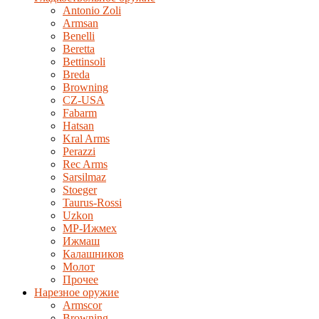
Antonio Zoli
Armsan
Benelli
Beretta
Bettinsoli
Breda
Browning
CZ-USA
Fabarm
Hatsan
Kral Arms
Perazzi
Rec Arms
Sarsilmaz
Stoeger
Taurus-Rossi
Uzkon
MP-Ижмех
Ижмаш
Калашников
Молот
Прочее
Нарезное оружие
Armscor
Browning