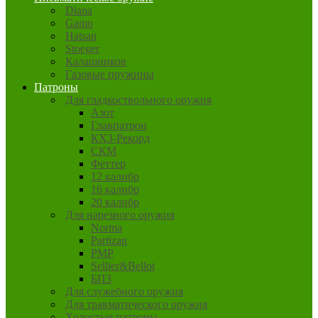
Diana
Gamo
Hatsan
Stoeger
Калашников
Газовые пружины
Патроны
Для гладкоствольного оружия
Азот
Главпатрон
КХЗ-Рекорд
СКМ
Феттер
12 калибр
16 калибр
20 калибр
Для нарезного оружия
Norma
Partizan
PMP
Sellier&Bellot
БПЗ
Для служебного оружия
Для травматического оружия
Холостые патроны