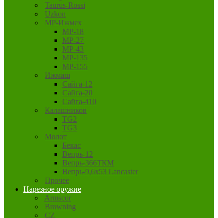
Taurus-Rossi
Uzkon
MP-Ижмех
MP-18
MP-27
MP-43
MP-135
MP-155
Ижмаш
Сайга-12
Сайга-20
Сайга-410
Калашников
TG2
TG3
Молот
Бекас
Вепрь-12
Вепрь-366ТКМ
Вепрь-9,6х53 Lancaster
Прочее
Нарезное оружие
Armscor
Browning
CZ