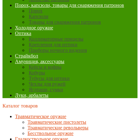
Порох, капсюли, товары для снаряжения патронов
Порох
Капсюли
Товары для снаряжения патронов
Холодное оружие
Оптика
Коллиматорные прицелы
Крепления для оптики
Приборы ночного видения
Страйкбол
Амуниция, аксессуары
Кейсы и кофры
Кобуры
Тубусы для оптики
Чехлы для ружей
Ягдташи, сумки
Луки, арбалеты
Каталог товаров
Травматическое оружие
Травматические пистолеты
Травматические револьверы
Бесствольное оружие
Гладкоствольное оружие