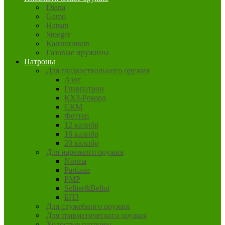
Diana
Gamo
Hatsan
Stoeger
Калашников
Газовые пружины
Патроны
Для гладкоствольного оружия
Азот
Главпатрон
КХЗ-Рекорд
СКМ
Феттер
12 калибр
16 калибр
20 калибр
Для нарезного оружия
Norma
Partizan
PMP
Sellier&Bellot
БПЗ
Для служебного оружия
Для травматического оружия
Холостые патроны