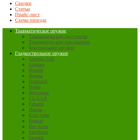
Скидки
Статьи
Прайс-лист
Схема проезда
Травматическое оружие
Травматические пистолеты
Травматические револьверы
Бесствольное оружие
Гладкоствольное оружие
Antonio Zoli
Armsan
Benelli
Beretta
Bettinsoli
Breda
Browning
CZ-USA
Fabarm
Hatsan
Kral Arms
Perazzi
Rec Arms
Sarsilmaz
Stoeger