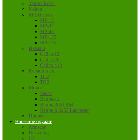
Taurus-Rossi
Uzkon
MP-Ижмех
MP-18
MP-27
MP-43
MP-135
MP-155
Ижмаш
Сайга-12
Сайга-20
Сайга-410
Калашников
TG2
TG3
Молот
Бекас
Вепрь-12
Вепрь-366ТКМ
Вепрь-9,6х53 Lancaster
Прочее
Нарезное оружие
Armscor
Browning
CZ