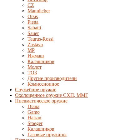
CZ
Mannlicher
Orsis
Pietta
Sabatti
Sauer
Taurus-Rossi
Zastava
MP
Ижмаш
Калашников
Молот
ТОЗ
Другие производители
Комиссионное
Служебное оружие
Охолощенное оружие СХП, ММГ
Пневматическое оружие
Diana
Gamo
Hatsan
Stoeger
Калашников
Газовые пружины