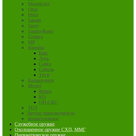
Mannlicher
Orsis
Pietta
Sabatti
Sauer
Taurus-Rossi
Zastava
MP
Ижмаш
Барс
Лось
Сайга
Соболь
Тигр
Калашников
Молот
Вепрь
КО
ОП-СКС
ТОЗ
Другие производители
Комиссионное
Служебное оружие
Охолощенное оружие СХП, ММГ
Пневматическое оружие