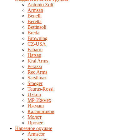
Antonio Zoli
Armsan
Benelli
Beretta
Bettinsoli
Breda
Browning
CZ-USA
Fabarm
Hatsan
Kral Arms
Perazzi
Rec Arms
Sarsilmaz
Stoeger
Taurus-Rossi
Uzkon
MP-Ижмех
Ижмаш
Калашников
Молот
Прочее
Нарезное оружие
Armscor
Browning