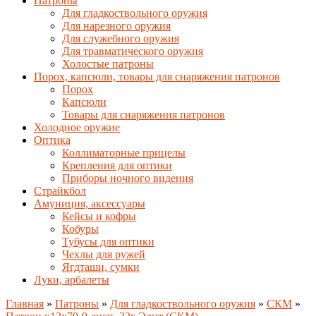
Патроны
Для гладкоствольного оружия
Для нарезного оружия
Для служебного оружия
Для травматического оружия
Холостые патроны
Порох, капсюли, товары для снаряжения патронов
Порох
Капсюли
Товары для снаряжения патронов
Холодное оружие
Оптика
Коллиматорные прицелы
Крепления для оптики
Приборы ночного видения
Страйкбол
Амуниция, аксессуары
Кейсы и кофры
Кобуры
Тубусы для оптики
Чехлы для ружей
Ягдташи, сумки
Луки, арбалеты
Главная
»
Патроны
»
Для гладкоствольного оружия
»
СКМ
»