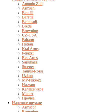
Antonio Zoli
Armsan
Benelli
Beretta
Bettinsoli
Breda
Browning
CZ-USA
Fabarm
Hatsan
Kral Arms
Perazzi
Rec Arms
Sarsilmaz
Stoeger
Taurus-Rossi
Uzkon
MP-Ижмех
Ижмаш
Калашников
Молот
Прочее
Нарезное оружие
Armscor
Browning