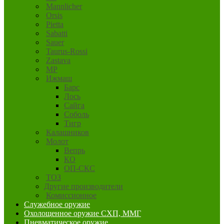
Mannlicher
Orsis
Pietta
Sabatti
Sauer
Taurus-Rossi
Zastava
MP
Ижмаш
Барс
Лось
Сайга
Соболь
Тигр
Калашников
Молот
Вепрь
КО
ОП-СКС
ТОЗ
Другие производители
Комиссионное
Служебное оружие
Охолощенное оружие СХП, ММГ
Пневматическое оружие