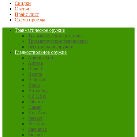
Скидки
Статьи
Прайс-лист
Схема проезда
Травматическое оружие
Травматические пистолеты
Травматические револьверы
Бесствольное оружие
Гладкоствольное оружие
Antonio Zoli
Armsan
Benelli
Beretta
Bettinsoli
Breda
Browning
CZ-USA
Fabarm
Hatsan
Kral Arms
Perazzi
Rec Arms
Sarsilmaz
Stoeger