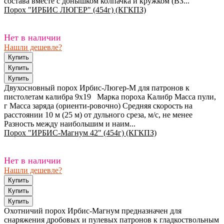
состава вместе с донышком колпачка и кружком (ВЗ...
Порох "ИРБИС ЛЮГЕР" (454г) (КГКПЗ)
Нет в наличии
Нашли дешевле?
Двухосновный порох Ирбис-Люгер-М для патронов к
пистолетам калибра 9х19 Марка пороха Калибр Масса пули,
г Масса заряда (ориенти-ровочно) Средняя скорость на
расстоянии 10 м (25 м) от дульного среза, м/с, не менее
Разность между наибольшим и наим...
Порох "ИРБИС-Магнум 42" (454г) (КГКПЗ)
Нет в наличии
Нашли дешевле?
Охотничий порох Ирбис-Магнум предназначен для
снаряжения дробовых и пулевых патронов к гладкоствольным