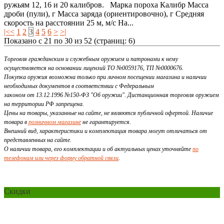
ружьям 12, 16 и 20 калибров. Марка пороха Калибр Масса
дроби (пули), г Масса заряда (ориентировочно), г Средняя
скорость на расстоянии 25 м, м/с На...
|<
<
1
2
3
4
5
6
>
>|
Показано с 21 по 30 из 52 (страниц: 6)
Торговля гражданским и служебным оружием и патронами к нему
осуществляется на основании лицензий ТО №0059176, ТП №0000676.
Покупка оружия возможна только при личном посещении магазина и наличии
необходимых документов в соответствии с Федеральным
законом от 13.12.1996 №150-ФЗ "Об оружии". Дистанционная торговля оружием
на территории РФ запрещена.
Цены на товары, указанные на сайте, не являются публичной офертой. Наличие
товара в
розничном магазине
не гарантируется.
Внешний вид, характеристики и комплектация товара могут отличаться от
представленных на сайте.
О наличии товара, его комплектации и об актуальных ценах уточняйте
по
телефонам или через форму обратной связи
.
Скидки