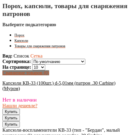
Порох, капсюли, товары для снаряжения
патронов
Выберите подкатегорию
Порох
Капсюли
Товары для снаряжения патронов
Вид:
Список
Сетка
Сортировка:
На странице:
Сравнение товаров (0)
Капсюли КВ-33 (100шт.) d-5,01мм (патрон .30 Carbine)
(Муром)
Нет в наличии
Нашли дешевле?
Капсюли-воспламенители КВ-33 (тип - "Бердан", малый