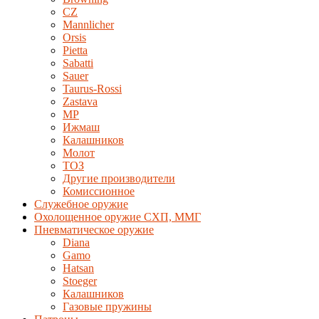
CZ
Mannlicher
Orsis
Pietta
Sabatti
Sauer
Taurus-Rossi
Zastava
MP
Ижмаш
Калашников
Молот
ТОЗ
Другие производители
Комиссионное
Служебное оружие
Охолощенное оружие СХП, ММГ
Пневматическое оружие
Diana
Gamo
Hatsan
Stoeger
Калашников
Газовые пружины