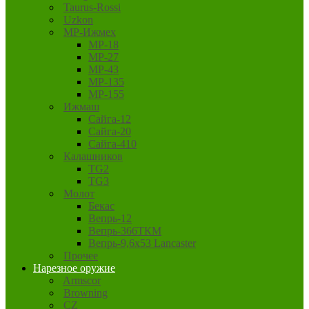
Taurus-Rossi
Uzkon
MP-Ижмех
MP-18
MP-27
MP-43
MP-135
MP-155
Ижмаш
Сайга-12
Сайга-20
Сайга-410
Калашников
TG2
TG3
Молот
Бекас
Вепрь-12
Вепрь-366ТКМ
Вепрь-9,6х53 Lancaster
Прочее
Нарезное оружие
Armscor
Browning
CZ