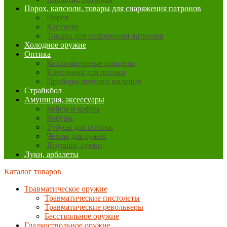
Порох, капсюли, товары для снаряжения патронов
Порох
Капсюли
Товары для снаряжения патронов
Холодное оружие
Оптика
Коллиматорные прицелы
Крепления для оптики
Приборы ночного видения
Страйкбол
Амуниция, аксессуары
Кейсы и кофры
Кобуры
Тубусы для оптики
Чехлы для ружей
Ягдташи, сумки
Луки, арбалеты
Каталог товаров
Травматическое оружие
Травматические пистолеты
Травматические револьверы
Бесствольное оружие
Гладкоствольное оружие