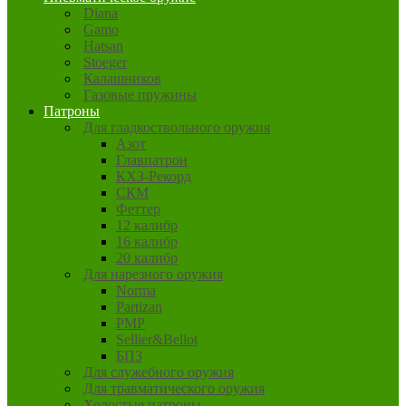
Diana
Gamo
Hatsan
Stoeger
Калашников
Газовые пружины
Патроны
Для гладкоствольного оружия
Азот
Главпатрон
КХЗ-Рекорд
СКМ
Феттер
12 калибр
16 калибр
20 калибр
Для нарезного оружия
Norma
Partizan
PMP
Sellier&Bellot
БПЗ
Для служебного оружия
Для травматического оружия
Холостые патроны