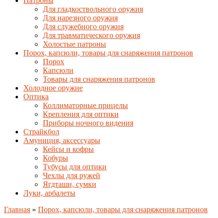
Патроны
Для гладкоствольного оружия
Для нарезного оружия
Для служебного оружия
Для травматического оружия
Холостые патроны
Порох, капсюли, товары для снаряжения патронов
Порох
Капсюли
Товары для снаряжения патронов
Холодное оружие
Оптика
Коллиматорные прицелы
Крепления для оптики
Приборы ночного видения
Страйкбол
Амуниция, аксессуары
Кейсы и кофры
Кобуры
Тубусы для оптики
Чехлы для ружей
Ягдташи, сумки
Луки, арбалеты
Главная
»
Порох, капсюли, товары для снаряжения патронов