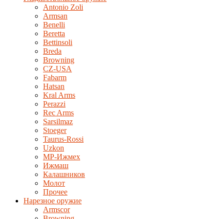
Antonio Zoli
Armsan
Benelli
Beretta
Bettinsoli
Breda
Browning
CZ-USA
Fabarm
Hatsan
Kral Arms
Perazzi
Rec Arms
Sarsilmaz
Stoeger
Taurus-Rossi
Uzkon
MP-Ижмех
Ижмаш
Калашников
Молот
Прочее
Нарезное оружие
Armscor
Browning