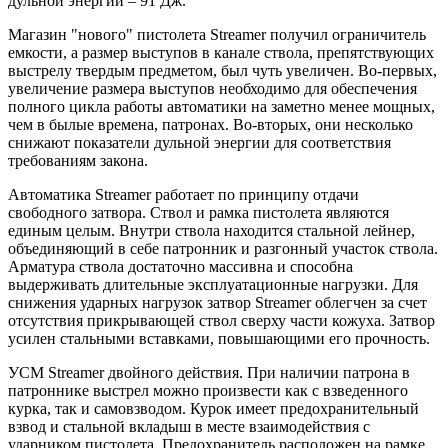
дульной энергии – 91 Дж.
Магазин "нового" пистолета Streamer получил ограничитель
емкости, а размер выступов в канале ствола, препятствующих
выстрелу твердым предметом, был чуть увеличен. Во-первых,
увеличение размера выступов необходимо для обеспечения
полного цикла работы автоматики на заметно менее мощных,
чем в былые времена, патронах. Во-вторых, они несколько
снижают показатели дульной энергии для соответствия
требованиям закона.
Автоматика Streamer работает по принципу отдачи
свободного затвора. Ствол и рамка пистолета являются
единым целым. Внутри ствола находится стальной лейнер,
объединяющий в себе патронник и разгонный участок ствола.
Арматура ствола достаточно массивна и способна
выдерживать длительные эксплуатационные нагрузки. Для
снижения ударных нагрузок затвор Streamer облегчен за счет
отсутствия прикрывающей ствол сверху части кожуха. Затвор
усилен стальными вставками, повышающими его прочность.
УСМ Streamer двойного действия. При наличии патрона в
патроннике выстрел можно произвести как с взведенного
курка, так и самовзводом. Курок имеет предохранительный
взвод и стальной вкладыш в месте взаимодействия с
ударником пистолета. Предохранитель расположен на рамке