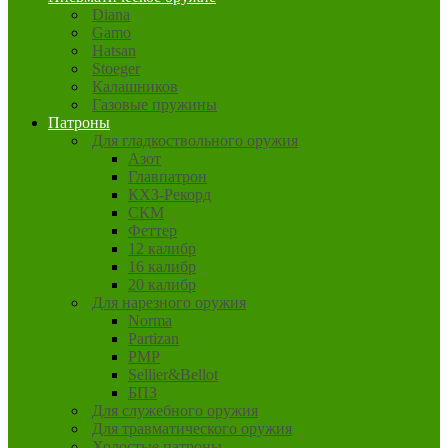
Diana
Gamo
Hatsan
Stoeger
Калашников
Газовые пружины
Патроны
Для гладкоствольного оружия
Азот
Главпатрон
КХЗ-Рекорд
СКМ
Феттер
12 калибр
16 калибр
20 калибр
Для нарезного оружия
Norma
Partizan
PMP
Sellier&Bellot
БПЗ
Для служебного оружия
Для травматического оружия
Холостые патроны