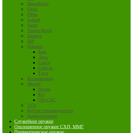
Mannlicher
Orsis
Pietta
Sabatti
Sauer
Taurus-Rossi
Zastava
MP
Ижмаш
Барс
Лось
Сайга
Соболь
Тигр
Калашников
Молот
Вепрь
КО
ОП-СКС
ТОЗ
Другие производители
Комиссионное
Служебное оружие
Охолощенное оружие СХП, ММГ
Пневматическое оружие