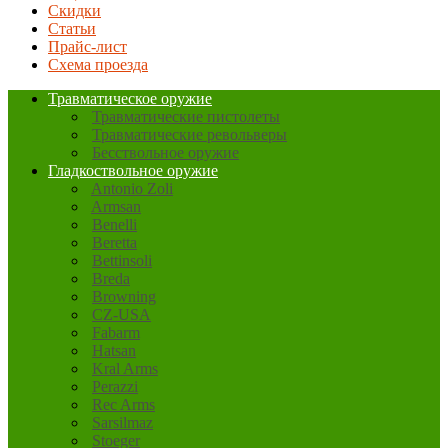
Скидки
Статьи
Прайс-лист
Схема проезда
Травматическое оружие
Травматические пистолеты
Травматические револьверы
Бесствольное оружие
Гладкоствольное оружие
Antonio Zoli
Armsan
Benelli
Beretta
Bettinsoli
Breda
Browning
CZ-USA
Fabarm
Hatsan
Kral Arms
Perazzi
Rec Arms
Sarsilmaz
Stoeger