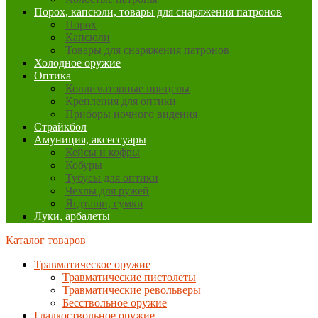
Порох, капсюли, товары для снаряжения патронов
Порох
Капсюли
Товары для снаряжения патронов
Холодное оружие
Оптика
Коллиматорные прицелы
Крепления для оптики
Приборы ночного видения
Страйкбол
Амуниция, аксессуары
Кейсы и кофры
Кобуры
Тубусы для оптики
Чехлы для ружей
Ягдташи, сумки
Луки, арбалеты
Каталог товаров
Травматическое оружие
Травматические пистолеты
Травматические револьверы
Бесствольное оружие
Гладкоствольное оружие