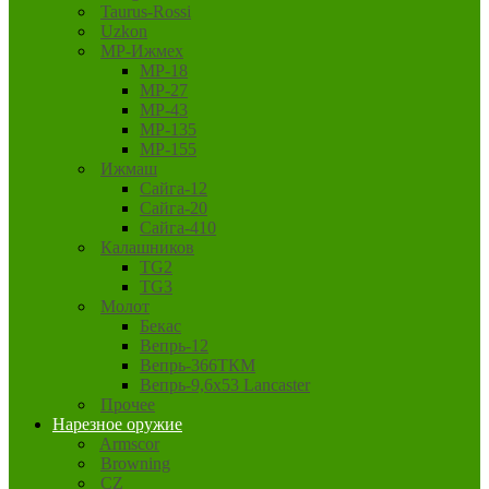
Taurus-Rossi
Uzkon
MP-Ижмех
MP-18
MP-27
MP-43
MP-135
MP-155
Ижмаш
Сайга-12
Сайга-20
Сайга-410
Калашников
TG2
TG3
Молот
Бекас
Вепрь-12
Вепрь-366ТКМ
Вепрь-9,6х53 Lancaster
Прочее
Нарезное оружие
Armscor
Browning
CZ