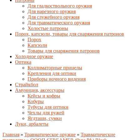
Патроны
Для гладкоствольного оружия
Для нарезного оружия
Для служебного оружия
Для травматического оружия
Холостые патроны
Порох, капсюли, товары для снаряжения патронов
Порох
Капсюли
Товары для снаряжения патронов
Холодное оружие
Оптика
Коллиматорные прицелы
Крепления для оптики
Приборы ночного видения
Страйкбол
Амуниция, аксессуары
Кейсы и кофры
Кобуры
Тубусы для оптики
Чехлы для ружей
Ягдташи, сумки
Луки, арбалеты
Главная
»
Травматическое оружие
»
Травматические