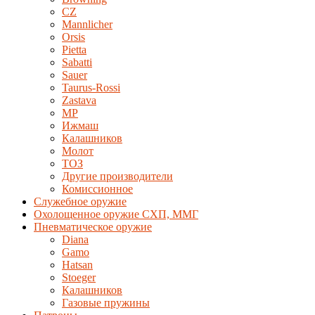
CZ
Mannlicher
Orsis
Pietta
Sabatti
Sauer
Taurus-Rossi
Zastava
MP
Ижмаш
Калашников
Молот
ТОЗ
Другие производители
Комиссионное
Служебное оружие
Охолощенное оружие СХП, ММГ
Пневматическое оружие
Diana
Gamo
Hatsan
Stoeger
Калашников
Газовые пружины