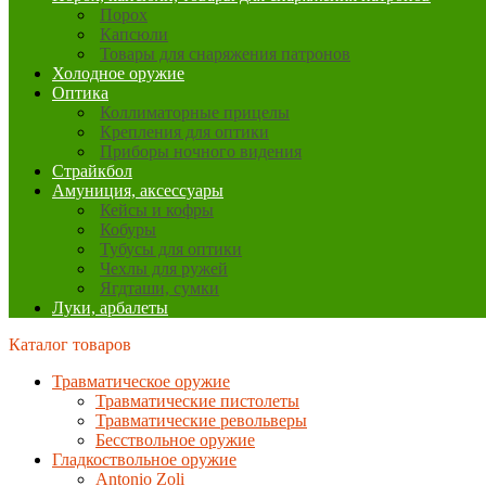
Порох
Капсюли
Товары для снаряжения патронов
Холодное оружие
Оптика
Коллиматорные прицелы
Крепления для оптики
Приборы ночного видения
Страйкбол
Амуниция, аксессуары
Кейсы и кофры
Кобуры
Тубусы для оптики
Чехлы для ружей
Ягдташи, сумки
Луки, арбалеты
Каталог товаров
Травматическое оружие
Травматические пистолеты
Травматические револьверы
Бесствольное оружие
Гладкоствольное оружие
Antonio Zoli