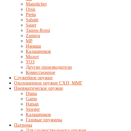
Mannlicher
Orsis
Pietta
Sabatti
Sauer
Taurus-Rossi
Zastava
MP
Ижмаш
Калашников
Молот
ТОЗ
Другие производители
Комиссионное
Служебное оружие
Охолощенное оружие СХП, ММГ
Пневматическое оружие
Diana
Gamo
Hatsan
Stoeger
Калашников
Газовые пружины
Патроны
Для гладкоствольного оружия