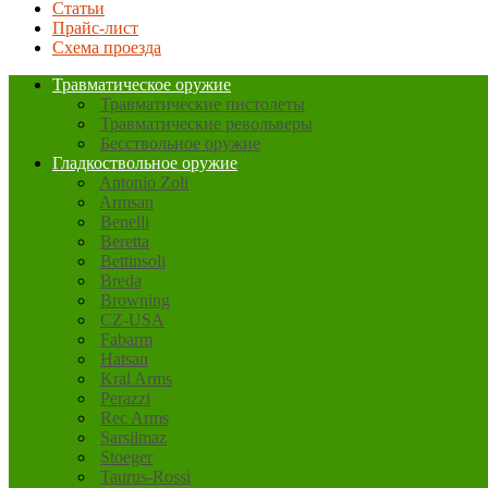
Статьи
Прайс-лист
Схема проезда
Травматическое оружие
Травматические пистолеты
Травматические револьверы
Бесствольное оружие
Гладкоствольное оружие
Antonio Zoli
Armsan
Benelli
Beretta
Bettinsoli
Breda
Browning
CZ-USA
Fabarm
Hatsan
Kral Arms
Perazzi
Rec Arms
Sarsilmaz
Stoeger
Taurus-Rossi