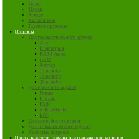
Gamo
Hatsan
Stoeger
Калашников
Газовые пружины
Патроны
Для гладкоствольного оружия
Азот
Главпатрон
КХЗ-Рекорд
СКМ
Феттер
12 калибр
16 калибр
20 калибр
Для нарезного оружия
Norma
Partizan
PMP
Sellier&Bellot
БПЗ
Для служебного оружия
Для травматического оружия
Холостые патроны
Порох, капсюли, товары для снаряжения патронов