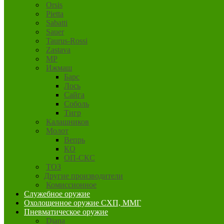
Orsis
Pietta
Sabatti
Sauer
Taurus-Rossi
Zastava
MP
Ижмаш
Барс
Лось
Сайга
Соболь
Тигр
Калашников
Молот
Вепрь
КО
ОП-СКС
ТОЗ
Другие производители
Комиссионное
Служебное оружие
Охолощенное оружие СХП, ММГ
Пневматическое оружие
Diana