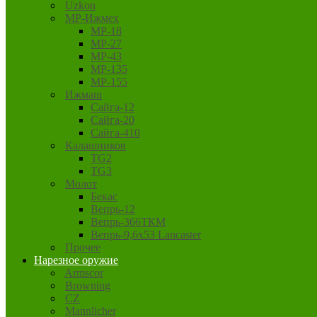
Uzkon
MP-Ижмех
MP-18
MP-27
MP-43
MP-135
MP-155
Ижмаш
Сайга-12
Сайга-20
Сайга-410
Калашников
TG2
TG3
Молот
Бекас
Вепрь-12
Вепрь-366ТКМ
Вепрь-9,6х53 Lancaster
Прочее
Нарезное оружие
Armscor
Browning
CZ
Mannlicher