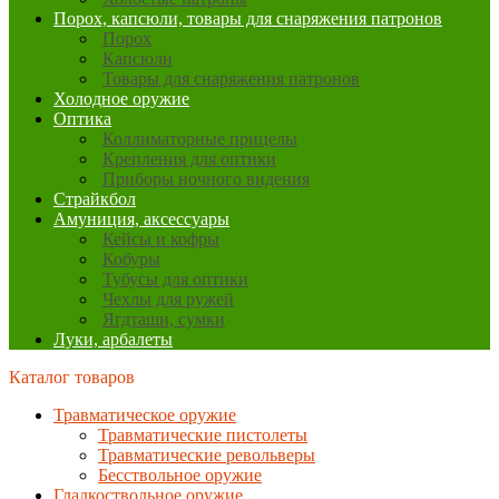
Порох, капсюли, товары для снаряжения патронов
Порох
Капсюли
Товары для снаряжения патронов
Холодное оружие
Оптика
Коллиматорные прицелы
Крепления для оптики
Приборы ночного видения
Страйкбол
Амуниция, аксессуары
Кейсы и кофры
Кобуры
Тубусы для оптики
Чехлы для ружей
Ягдташи, сумки
Луки, арбалеты
Каталог товаров
Травматическое оружие
Травматические пистолеты
Травматические револьверы
Бесствольное оружие
Гладкоствольное оружие