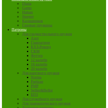
Diana
Gamo
Hatsan
Stoeger
Калашников
Газовые пружины
Патроны
Для гладкоствольного оружия
Азот
Главпатрон
КХЗ-Рекорд
СКМ
Феттер
12 калибр
16 калибр
20 калибр
Для нарезного оружия
Norma
Partizan
PMP
Sellier&Bellot
БПЗ
Для служебного оружия
Для травматического оружия
Холостые патроны