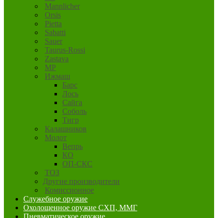
Mannlicher
Orsis
Pietta
Sabatti
Sauer
Taurus-Rossi
Zastava
MP
Ижмаш
Барс
Лось
Сайга
Соболь
Тигр
Калашников
Молот
Вепрь
КО
ОП-СКС
ТОЗ
Другие производители
Комиссионное
Служебное оружие
Охолощенное оружие СХП, ММГ
Пневматическое оружие