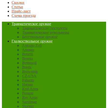
Скидки
Статьи
Прайс-лист
Схема проезда
Травматическое оружие
Травматические пистолеты
Травматические револьверы
Бесствольное оружие
Гладкоствольное оружие
Antonio Zoli
Armsan
Benelli
Beretta
Bettinsoli
Breda
Browning
CZ-USA
Fabarm
Hatsan
Kral Arms
Perazzi
Rec Arms
Sarsilmaz
Stoeger