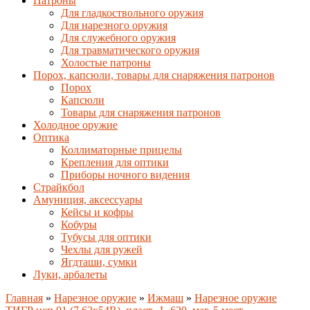
Патроны
Для гладкоствольного оружия
Для нарезного оружия
Для служебного оружия
Для травматического оружия
Холостые патроны
Порох, капсюли, товары для снаряжения патронов
Порох
Капсюли
Товары для снаряжения патронов
Холодное оружие
Оптика
Коллиматорные прицелы
Крепления для оптики
Приборы ночного видения
Страйкбол
Амуниция, аксессуары
Кейсы и кофры
Кобуры
Тубусы для оптики
Чехлы для ружей
Ягдташи, сумки
Луки, арбалеты
Главная
»
Нарезное оружие
»
Ижмаш
»
Нарезное оружие