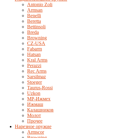
Antonio Zoli
Armsan
Benelli
Beretta
Bettinsoli
Breda
Browning
CZ-USA
Fabarm
Hatsan
Kral Arms
Perazzi
Rec Arms
Sarsilmaz
Stoeger
Taurus-Rossi
Uzkon
MP-Ижмех
Ижмаш
Калашников
Молот
Прочее
Нарезное оружие
Armscor
Browning