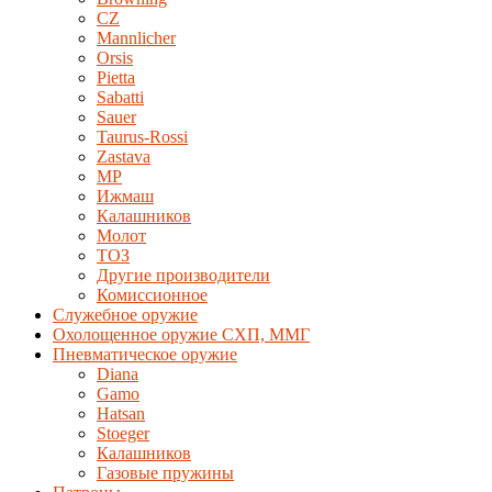
CZ
Mannlicher
Orsis
Pietta
Sabatti
Sauer
Taurus-Rossi
Zastava
MP
Ижмаш
Калашников
Молот
ТОЗ
Другие производители
Комиссионное
Служебное оружие
Охолощенное оружие СХП, ММГ
Пневматическое оружие
Diana
Gamo
Hatsan
Stoeger
Калашников
Газовые пружины