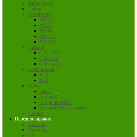
Taurus-Rossi
Uzkon
MP-Ижмех
MP-18
MP-27
MP-43
MP-135
MP-155
Ижмаш
Сайга-12
Сайга-20
Сайга-410
Калашников
TG2
TG3
Молот
Бекас
Вепрь-12
Вепрь-366ТКМ
Вепрь-9,6х53 Lancaster
Прочее
Нарезное оружие
Armscor
Browning
CZ