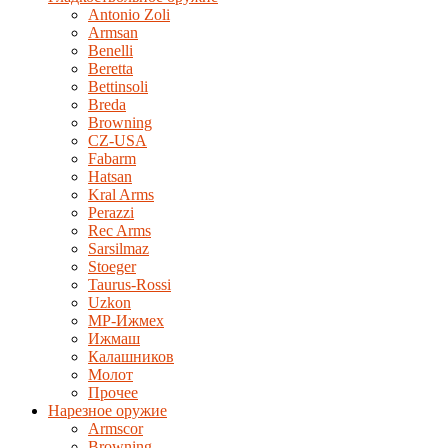
Antonio Zoli
Armsan
Benelli
Beretta
Bettinsoli
Breda
Browning
CZ-USA
Fabarm
Hatsan
Kral Arms
Perazzi
Rec Arms
Sarsilmaz
Stoeger
Taurus-Rossi
Uzkon
MP-Ижмех
Ижмаш
Калашников
Молот
Прочее
Нарезное оружие
Armscor
Browning