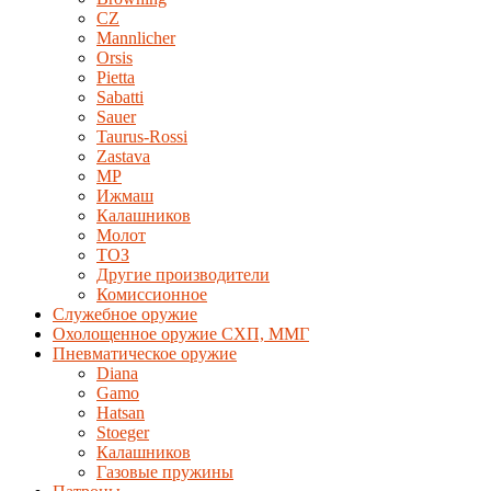
CZ
Mannlicher
Orsis
Pietta
Sabatti
Sauer
Taurus-Rossi
Zastava
MP
Ижмаш
Калашников
Молот
ТОЗ
Другие производители
Комиссионное
Служебное оружие
Охолощенное оружие СХП, ММГ
Пневматическое оружие
Diana
Gamo
Hatsan
Stoeger
Калашников
Газовые пружины