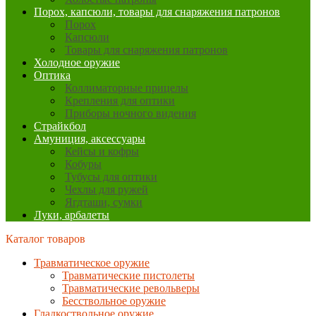
Порох, капсюли, товары для снаряжения патронов
Порох
Капсюли
Товары для снаряжения патронов
Холодное оружие
Оптика
Коллиматорные прицелы
Крепления для оптики
Приборы ночного видения
Страйкбол
Амуниция, аксессуары
Кейсы и кофры
Кобуры
Тубусы для оптики
Чехлы для ружей
Ягдташи, сумки
Луки, арбалеты
Каталог товаров
Травматическое оружие
Травматические пистолеты
Травматические револьверы
Бесствольное оружие
Гладкоствольное оружие