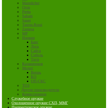
Mannlicher
Orsis
Pietta
Sabatti
Sauer
Taurus-Rossi
Zastava
MP
Ижмаш
Барс
Лось
Сайга
Соболь
Тигр
Калашников
Молот
Вепрь
КО
ОП-СКС
ТОЗ
Другие производители
Комиссионное
Служебное оружие
Охолощенное оружие СХП, ММГ
Пневматическое оружие