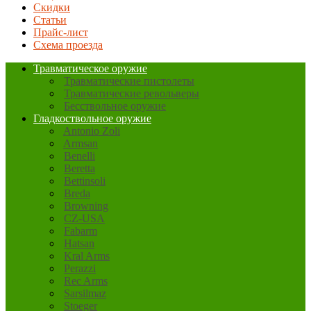
Скидки
Статьи
Прайс-лист
Схема проезда
Травматическое оружие
Травматические пистолеты
Травматические револьверы
Бесствольное оружие
Гладкоствольное оружие
Antonio Zoli
Armsan
Benelli
Beretta
Bettinsoli
Breda
Browning
CZ-USA
Fabarm
Hatsan
Kral Arms
Perazzi
Rec Arms
Sarsilmaz
Stoeger