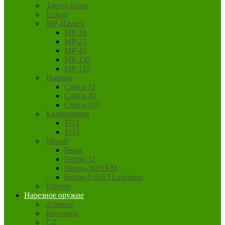
Taurus-Rossi
Uzkon
MP-Ижмех
MP-18
MP-27
MP-43
MP-135
MP-155
Ижмаш
Сайга-12
Сайга-20
Сайга-410
Калашников
TG2
TG3
Молот
Бекас
Вепрь-12
Вепрь-366ТКМ
Вепрь-9,6х53 Lancaster
Прочее
Нарезное оружие
Armscor
Browning
CZ