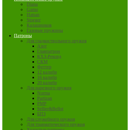
Diana
Gamo
Hatsan
Stoeger
Калашников
Газовые пружины
Патроны
Для гладкоствольного оружия
Азот
Главпатрон
КХЗ-Рекорд
СКМ
Феттер
12 калибр
16 калибр
20 калибр
Для нарезного оружия
Norma
Partizan
PMP
Sellier&Bellot
БПЗ
Для служебного оружия
Для травматического оружия
Холостые патроны