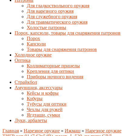
Патроны
Для гладкоствольного оружия
Для нарезного оружия
Для служебного оружия
Для травматического оружия
Холостые патроны
Порох, капсюли, товары для снаряжения патронов
Порох
Капсюли
Товары для снаряжения патронов
Холодное оружие
Оптика
Коллиматорные прицелы
Крепления для оптики
Приборы ночного видения
Страйкбол
Амуниция, аксессуары
Кейсы и кофры
Кобуры
Тубусы для оптики
Чехлы для ружей
Ягдташи, сумки
Луки, арбалеты
Главная
»
Нарезное оружие
»
Ижмаш
»
Нарезное оружие