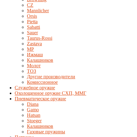
CZ
Mannlicher
Orsis
Pietta
Sabatti
Sauer
Taurus-Rossi
Zastava
MP
Ижмаш
Калашников
Молот
ТОЗ
Другие производители
Комиссионное
Служебное оружие
Охолощенное оружие СХП, ММГ
Пневматическое оружие
Diana
Gamo
Hatsan
Stoeger
Калашников
Газовые пружины