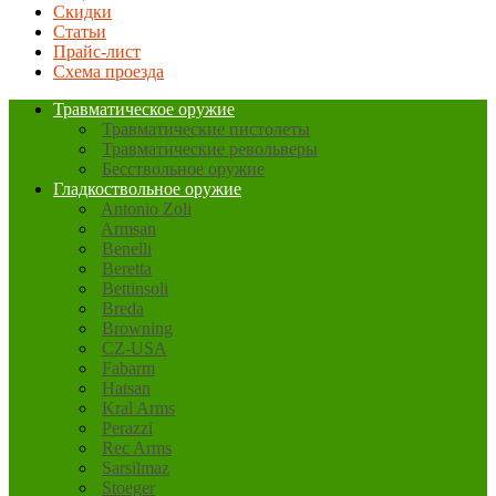
Скидки
Статьи
Прайс-лист
Схема проезда
Травматическое оружие
Травматические пистолеты
Травматические револьверы
Бесствольное оружие
Гладкоствольное оружие
Antonio Zoli
Armsan
Benelli
Beretta
Bettinsoli
Breda
Browning
CZ-USA
Fabarm
Hatsan
Kral Arms
Perazzi
Rec Arms
Sarsilmaz
Stoeger