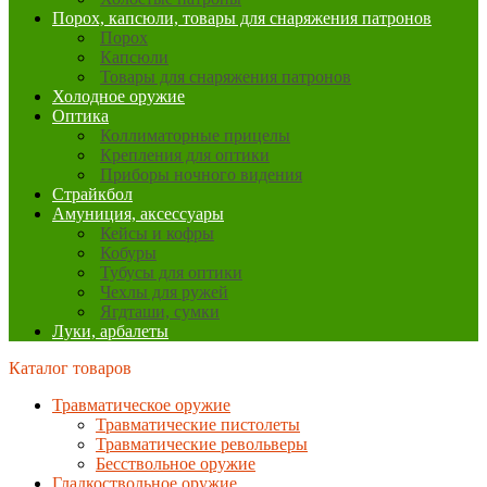
Порох, капсюли, товары для снаряжения патронов
Порох
Капсюли
Товары для снаряжения патронов
Холодное оружие
Оптика
Коллиматорные прицелы
Крепления для оптики
Приборы ночного видения
Страйкбол
Амуниция, аксессуары
Кейсы и кофры
Кобуры
Тубусы для оптики
Чехлы для ружей
Ягдташи, сумки
Луки, арбалеты
Каталог товаров
Травматическое оружие
Травматические пистолеты
Травматические револьверы
Бесствольное оружие
Гладкоствольное оружие