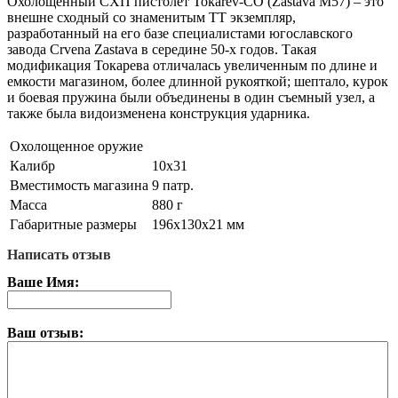
Охолощенный СХП пистолет Tokarev-СО (Zastava M57) – это
внешне сходный со знаменитым ТТ экземпляр,
разработанный на его базе специалистами югославского
завода Crvena Zastava в середине 50-х годов. Такая
модификация Токарева отличалась увеличенным по длине и
емкости магазином, более длинной рукояткой; шептало, курок
и боевая пружина были объединены в один съемный узел, а
также была видоизменена конструкция ударника.
Охолощенное оружие
Калибр
10х31
Вместимость магазина
9 патр.
Масса
880 г
Габаритные размеры
196х130х21 мм
Написать отзыв
Ваше Имя:
Ваш отзыв: