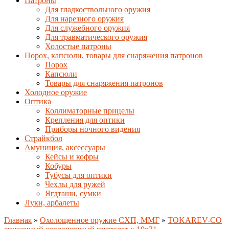
Патроны
Для гладкоствольного оружия
Для нарезного оружия
Для служебного оружия
Для травматического оружия
Холостые патроны
Порох, капсюли, товары для снаряжения патронов
Порох
Капсюли
Товары для снаряжения патронов
Холодное оружие
Оптика
Коллиматорные прицелы
Крепления для оптики
Приборы ночного видения
Страйкбол
Амуниция, аксессуары
Кейсы и кофры
Кобуры
Тубусы для оптики
Чехлы для ружей
Ягдташи, сумки
Луки, арбалеты
Главная
»
Охолощенное оружие СХП, ММГ
»
TOKAREV-СО