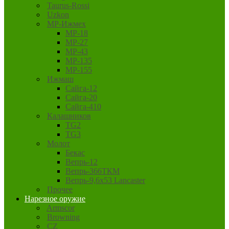
Taurus-Rossi
Uzkon
MP-Ижмех
MP-18
MP-27
MP-43
MP-135
MP-155
Ижмаш
Сайга-12
Сайга-20
Сайга-410
Калашников
TG2
TG3
Молот
Бекас
Вепрь-12
Вепрь-366ТКМ
Вепрь-9,6х53 Lancaster
Прочее
Нарезное оружие
Armscor
Browning
CZ