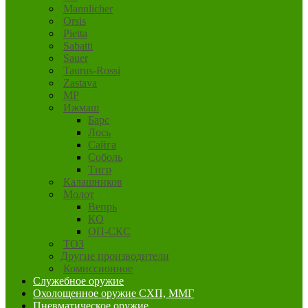
Mannlicher
Orsis
Pietta
Sabatti
Sauer
Taurus-Rossi
Zastava
MP
Ижмаш
Барс
Лось
Сайга
Соболь
Тигр
Калашников
Молот
Вепрь
КО
ОП-СКС
ТОЗ
Другие производители
Комиссионное
Служебное оружие
Охолощенное оружие СХП, ММГ
Пневматическое оружие