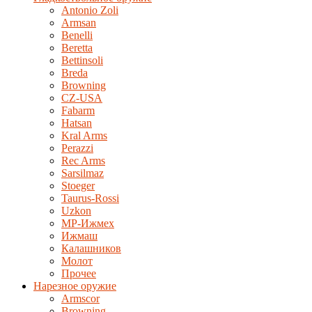
Antonio Zoli
Armsan
Benelli
Beretta
Bettinsoli
Breda
Browning
CZ-USA
Fabarm
Hatsan
Kral Arms
Perazzi
Rec Arms
Sarsilmaz
Stoeger
Taurus-Rossi
Uzkon
MP-Ижмех
Ижмаш
Калашников
Молот
Прочее
Нарезное оружие
Armscor
Browning