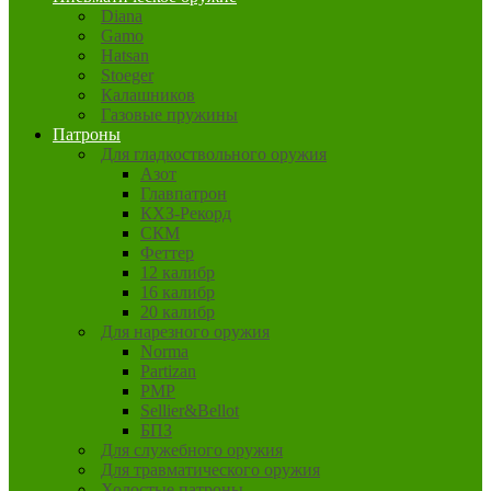
Diana
Gamo
Hatsan
Stoeger
Калашников
Газовые пружины
Патроны
Для гладкоствольного оружия
Азот
Главпатрон
КХЗ-Рекорд
СКМ
Феттер
12 калибр
16 калибр
20 калибр
Для нарезного оружия
Norma
Partizan
PMP
Sellier&Bellot
БПЗ
Для служебного оружия
Для травматического оружия
Холостые патроны