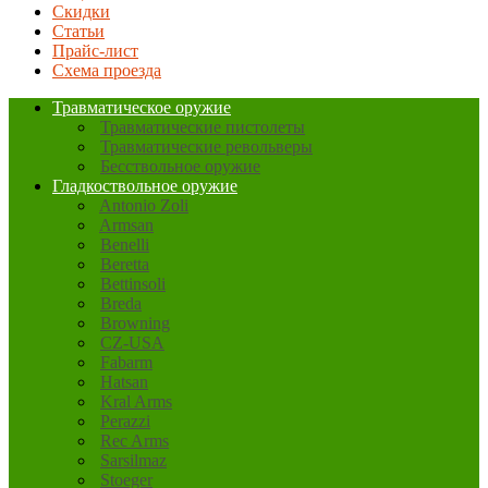
Скидки
Статьи
Прайс-лист
Схема проезда
Травматическое оружие
Травматические пистолеты
Травматические револьверы
Бесствольное оружие
Гладкоствольное оружие
Antonio Zoli
Armsan
Benelli
Beretta
Bettinsoli
Breda
Browning
CZ-USA
Fabarm
Hatsan
Kral Arms
Perazzi
Rec Arms
Sarsilmaz
Stoeger