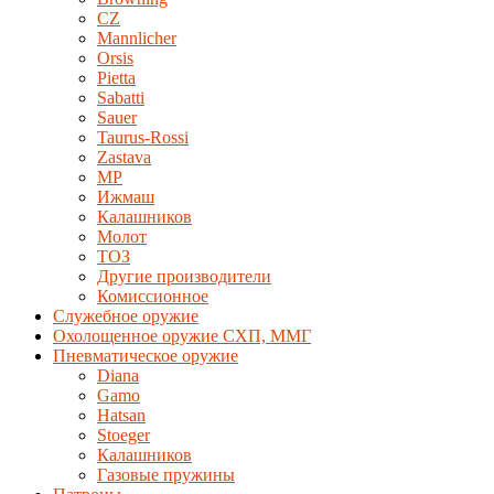
CZ
Mannlicher
Orsis
Pietta
Sabatti
Sauer
Taurus-Rossi
Zastava
MP
Ижмаш
Калашников
Молот
ТОЗ
Другие производители
Комиссионное
Служебное оружие
Охолощенное оружие СХП, ММГ
Пневматическое оружие
Diana
Gamo
Hatsan
Stoeger
Калашников
Газовые пружины