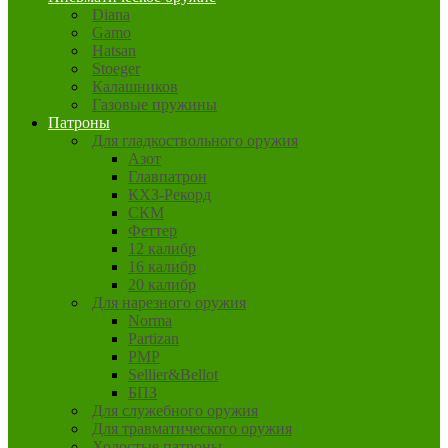
Diana
Gamo
Hatsan
Stoeger
Калашников
Газовые пружины
Патроны
Для гладкоствольного оружия
Азот
Главпатрон
КХЗ-Рекорд
СКМ
Феттер
12 калибр
16 калибр
20 калибр
Для нарезного оружия
Norma
Partizan
PMP
Sellier&Bellot
БПЗ
Для служебного оружия
Для травматического оружия
Холостые патроны