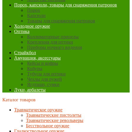
Порох, капсюли, товары для снаряжения патронов
Порох
Капсюли
Товары для снаряжения патронов
Холодное оружие
Оптика
Коллиматорные прицелы
Крепления для оптики
Приборы ночного видения
Страйкбол
Амуниция, аксессуары
Кейсы и кофры
Кобуры
Тубусы для оптики
Чехлы для ружей
Ягдташи, сумки
Луки, арбалеты
Каталог товаров
Травматическое оружие
Травматические пистолеты
Травматические револьверы
Бесствольное оружие
Гладкоствольное оружие