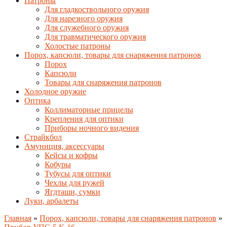
Патроны
Для гладкоствольного оружия
Для нарезного оружия
Для служебного оружия
Для травматического оружия
Холостые патроны
Порох, капсюли, товары для снаряжения патронов
Порох
Капсюли
Товары для снаряжения патронов
Холодное оружие
Оптика
Коллиматорные прицелы
Крепления для оптики
Приборы ночного видения
Страйкбол
Амуниция, аксессуары
Кейсы и кофры
Кобуры
Тубусы для оптики
Чехлы для ружей
Ягдташи, сумки
Луки, арбалеты
Главная
»
Порох, капсюли, товары для снаряжения патронов
»