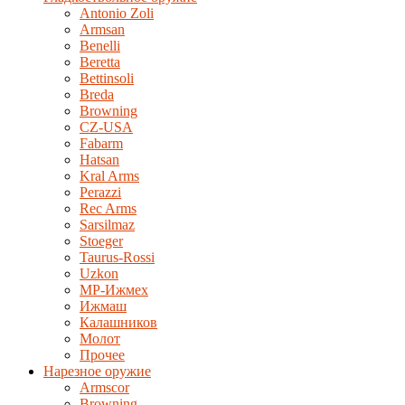
Antonio Zoli
Armsan
Benelli
Beretta
Bettinsoli
Breda
Browning
CZ-USA
Fabarm
Hatsan
Kral Arms
Perazzi
Rec Arms
Sarsilmaz
Stoeger
Taurus-Rossi
Uzkon
MP-Ижмех
Ижмаш
Калашников
Молот
Прочее
Нарезное оружие
Armscor
Browning