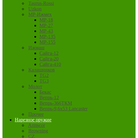
Taurus-Rossi
Uzkon
MP-Ижмех
MP-18
MP-27
MP-43
MP-135
MP-155
Ижмаш
Сайга-12
Сайга-20
Сайга-410
Калашников
TG2
TG3
Молот
Бекас
Вепрь-12
Вепрь-366ТКМ
Вепрь-9,6х53 Lancaster
Прочее
Нарезное оружие
Armscor
Browning
CZ