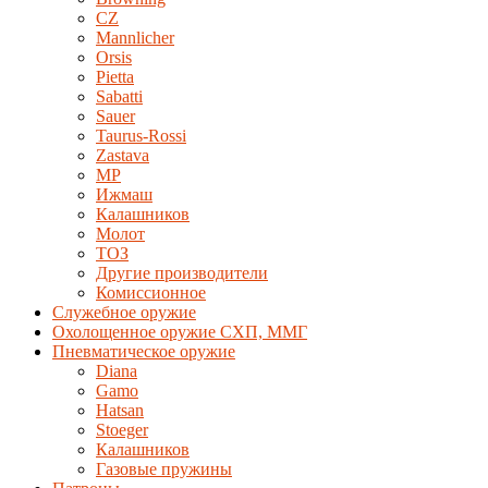
CZ
Mannlicher
Orsis
Pietta
Sabatti
Sauer
Taurus-Rossi
Zastava
MP
Ижмаш
Калашников
Молот
ТОЗ
Другие производители
Комиссионное
Служебное оружие
Охолощенное оружие СХП, ММГ
Пневматическое оружие
Diana
Gamo
Hatsan
Stoeger
Калашников
Газовые пружины