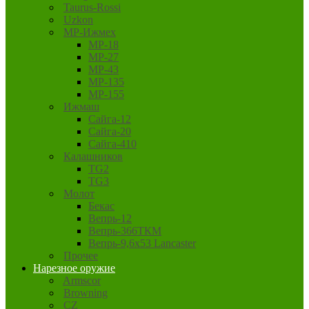
Taurus-Rossi
Uzkon
MP-Ижмех
MP-18
MP-27
MP-43
MP-135
MP-155
Ижмаш
Сайга-12
Сайга-20
Сайга-410
Калашников
TG2
TG3
Молот
Бекас
Вепрь-12
Вепрь-366ТКМ
Вепрь-9,6х53 Lancaster
Прочее
Нарезное оружие
Armscor
Browning
CZ