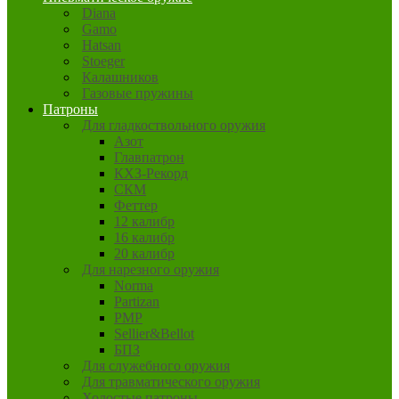
Diana
Gamo
Hatsan
Stoeger
Калашников
Газовые пружины
Патроны
Для гладкоствольного оружия
Азот
Главпатрон
КХЗ-Рекорд
СКМ
Феттер
12 калибр
16 калибр
20 калибр
Для нарезного оружия
Norma
Partizan
PMP
Sellier&Bellot
БПЗ
Для служебного оружия
Для травматического оружия
Холостые патроны