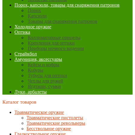
Порох, капсюли, товары для снаряжения патронов
Порох
Капсюли
Товары для снаряжения патронов
Холодное оружие
Оптика
Коллиматорные прицелы
Крепления для оптики
Приборы ночного видения
Страйкбол
Амуниция, аксессуары
Кейсы и кофры
Кобуры
Тубусы для оптики
Чехлы для ружей
Ягдташи, сумки
Луки, арбалеты
Каталог товаров
Травматическое оружие
Травматические пистолеты
Травматические револьверы
Бесствольное оружие
Гладкоствольное оружие