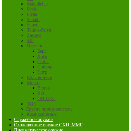
Mannlicher
Orsis
Pietta
Sabatti
Sauer
Taurus-Rossi
Zastava
MP
Ижмаш
Барс
Лось
Сайга
Соболь
Тигр
Калашников
Молот
Вепрь
КО
ОП-СКС
ТОЗ
Другие производители
Комиссионное
Служебное оружие
Охолощенное оружие СХП, ММГ
Пневматическое оружие