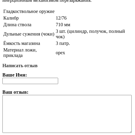
инерционным механизмом перезаряжания.
Гладкоствольное оружие
Калибр
12/76
Длина ствола
710 мм
3 шт. (цилиндр, получок, полный
Дульные сужения (чоки)
чок)
Ёмкость магазина
3 патр.
Материал ложи,
орех
приклада
Написать отзыв
Ваше Имя:
Ваш отзыв: