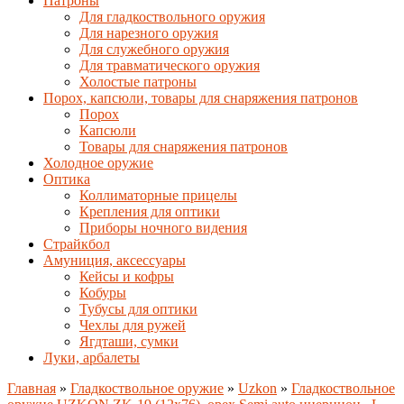
Патроны
Для гладкоствольного оружия
Для нарезного оружия
Для служебного оружия
Для травматического оружия
Холостые патроны
Порох, капсюли, товары для снаряжения патронов
Порох
Капсюли
Товары для снаряжения патронов
Холодное оружие
Оптика
Коллиматорные прицелы
Крепления для оптики
Приборы ночного видения
Страйкбол
Амуниция, аксессуары
Кейсы и кофры
Кобуры
Тубусы для оптики
Чехлы для ружей
Ягдташи, сумки
Луки, арбалеты
Главная
»
Гладкоствольное оружие
»
Uzkon
»
Гладкоствольное