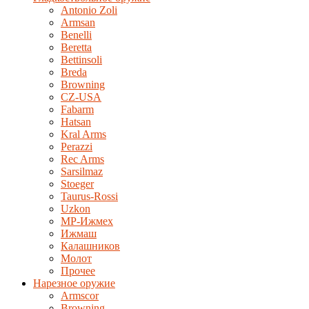
Antonio Zoli
Armsan
Benelli
Beretta
Bettinsoli
Breda
Browning
CZ-USA
Fabarm
Hatsan
Kral Arms
Perazzi
Rec Arms
Sarsilmaz
Stoeger
Taurus-Rossi
Uzkon
MP-Ижмех
Ижмаш
Калашников
Молот
Прочее
Нарезное оружие
Armscor
Browning