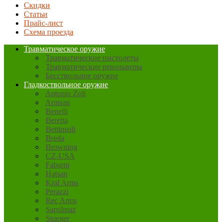
Скидки
Статьи
Прайс-лист
Схема проезда
Травматическое оружие
Травматические пистолеты
Травматические револьверы
Бесствольное оружие
Гладкоствольное оружие
Antonio Zoli
Armsan
Benelli
Beretta
Bettinsoli
Breda
Browning
CZ-USA
Fabarm
Hatsan
Kral Arms
Perazzi
Rec Arms
Sarsilmaz
Stoeger