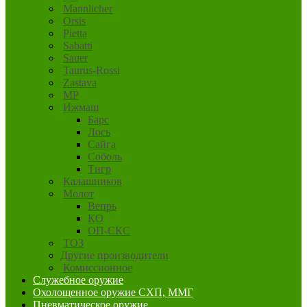
Mannlicher
Orsis
Pietta
Sabatti
Sauer
Taurus-Rossi
Zastava
MP
Ижмаш
Барс
Лось
Сайга
Соболь
Тигр
Калашников
Молот
Вепрь
КО
ОП-СКС
ТОЗ
Другие производители
Комиссионное
Служебное оружие
Охолощенное оружие СХП, ММГ
Пневматическое оружие