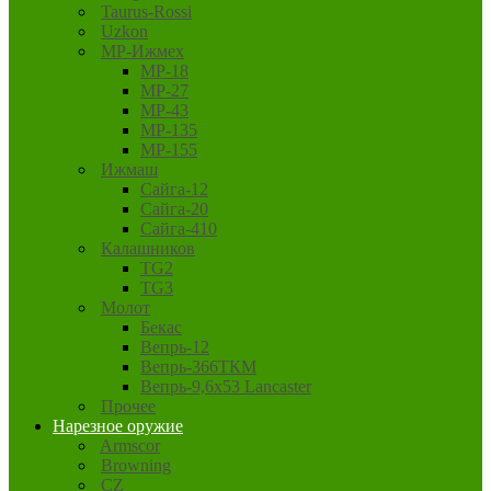
Taurus-Rossi
Uzkon
MP-Ижмех
MP-18
MP-27
MP-43
MP-135
MP-155
Ижмаш
Сайга-12
Сайга-20
Сайга-410
Калашников
TG2
TG3
Молот
Бекас
Вепрь-12
Вепрь-366ТКМ
Вепрь-9,6х53 Lancaster
Прочее
Нарезное оружие
Armscor
Browning
CZ