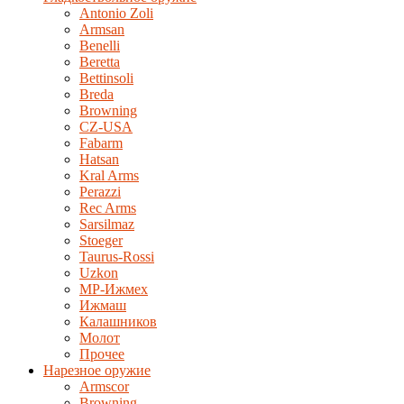
Antonio Zoli
Armsan
Benelli
Beretta
Bettinsoli
Breda
Browning
CZ-USA
Fabarm
Hatsan
Kral Arms
Perazzi
Rec Arms
Sarsilmaz
Stoeger
Taurus-Rossi
Uzkon
MP-Ижмех
Ижмаш
Калашников
Молот
Прочее
Нарезное оружие
Armscor
Browning