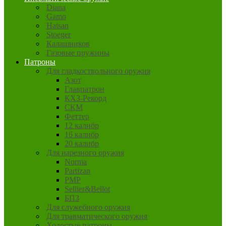
Diana
Gamo
Hatsan
Stoeger
Калашников
Газовые пружины
Патроны
Для гладкоствольного оружия
Азот
Главпатрон
КХЗ-Рекорд
СКМ
Феттер
12 калибр
16 калибр
20 калибр
Для нарезного оружия
Norma
Partizan
PMP
Sellier&Bellot
БПЗ
Для служебного оружия
Для травматического оружия
Холостые патроны