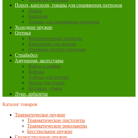
Порох, капсюли, товары для снаряжения патронов
Порох
Капсюли
Товары для снаряжения патронов
Холодное оружие
Оптика
Коллиматорные прицелы
Крепления для оптики
Приборы ночного видения
Страйкбол
Амуниция, аксессуары
Кейсы и кофры
Кобуры
Тубусы для оптики
Чехлы для ружей
Ягдташи, сумки
Луки, арбалеты
Каталог товаров
Травматическое оружие
Травматические пистолеты
Травматические револьверы
Бесствольное оружие
Гладкоствольное оружие