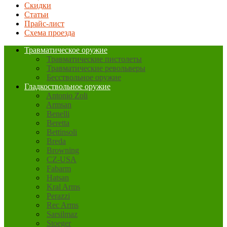
Скидки
Статьи
Прайс-лист
Схема проезда
Травматическое оружие
Травматические пистолеты
Травматические револьверы
Бесствольное оружие
Гладкоствольное оружие
Antonio Zoli
Armsan
Benelli
Beretta
Bettinsoli
Breda
Browning
CZ-USA
Fabarm
Hatsan
Kral Arms
Perazzi
Rec Arms
Sarsilmaz
Stoeger