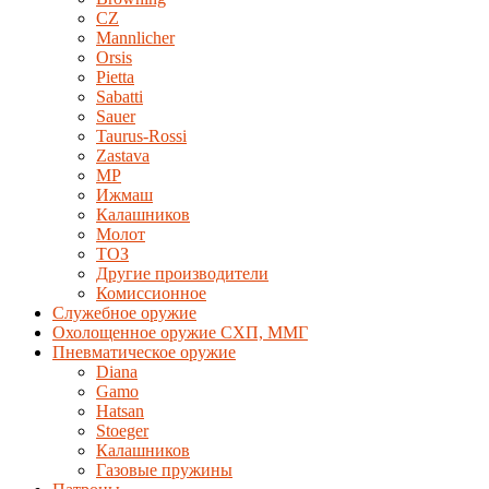
CZ
Mannlicher
Orsis
Pietta
Sabatti
Sauer
Taurus-Rossi
Zastava
MP
Ижмаш
Калашников
Молот
ТОЗ
Другие производители
Комиссионное
Служебное оружие
Охолощенное оружие СХП, ММГ
Пневматическое оружие
Diana
Gamo
Hatsan
Stoeger
Калашников
Газовые пружины