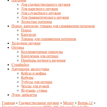
Патроны
Для гладкоствольного оружия
Для нарезного оружия
Для служебного оружия
Для травматического оружия
Холостые патроны
Порох, капсюли, товары для снаряжения патронов
Порох
Капсюли
Товары для снаряжения патронов
Холодное оружие
Оптика
Коллиматорные прицелы
Крепления для оптики
Приборы ночного видения
Страйкбол
Амуниция, аксессуары
Кейсы и кофры
Кобуры
Тубусы для оптики
Чехлы для ружей
Ягдташи, сумки
Луки, арбалеты
Главная
»
Гладкоствольное оружие
»
Молот
»
Вепрь-12
»