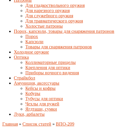
Патроны
Для гладкоствольного оружия
Для нарезного оружия
Для служебного оружия
Для травматического оружия
Холостые патроны
Порох, капсюли, товары для снаряжения патронов
Порох
Капсюли
Товары для снаряжения патронов
Холодное оружие
Оптика
Коллиматорные прицелы
Крепления для оптики
Приборы ночного видения
Страйкбол
Амуниция, аксессуары
Кейсы и кофры
Кобуры
Тубусы для оптики
Чехлы для ружей
Ягдташи, сумки
Луки, арбалеты
Главная
»
Список статей
»
ВПО-209