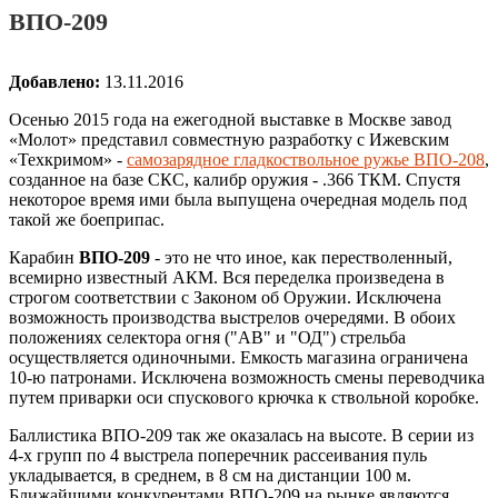
ВПО-209
Добавлено:
13.11.2016
Осенью 2015 года на ежегодной выставке в Москве завод
«Молот» представил совместную разработку с Ижевским
«Техкримом» -
самозарядное гладкоствольное ружье ВПО-208
,
созданное на базе СКС, калибр оружия - .366 ТКМ. Спустя
некоторое время ими была выпущена очередная модель под
такой же боеприпас.
Карабин
ВПО-209
- это не что иное, как перестволенный,
всемирно известный АКМ. Вся переделка произведена в
строгом соответствии с Законом об Оружии. Исключена
возможность производства выстрелов очередями. В обоих
положениях селектора огня ("АВ" и "ОД") стрельба
осуществляется одиночными. Емкость магазина ограничена
10-ю патронами. Исключена возможность смены переводчика
путем приварки оси спускового крючка к ствольной коробке.
Баллистика ВПО-209 так же оказалась на высоте. В серии из
4-х групп по 4 выстрела поперечник рассеивания пуль
укладывается, в среднем, в 8 см на дистанции 100 м.
Ближайшими конкурентами ВПО-209 на рынке являются