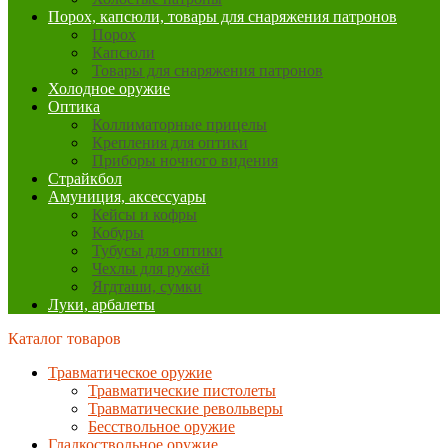
Порох, капсюли, товары для снаряжения патронов
Порох
Капсюли
Товары для снаряжения патронов
Холодное оружие
Оптика
Коллиматорные прицелы
Крепления для оптики
Приборы ночного видения
Страйкбол
Амуниция, аксессуары
Кейсы и кофры
Кобуры
Тубусы для оптики
Чехлы для ружей
Ягдташи, сумки
Луки, арбалеты
Каталог товаров
Травматическое оружие
Травматические пистолеты
Травматические револьверы
Бесствольное оружие
Гладкоствольное оружие