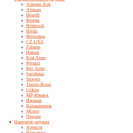
Antonio Zoli
Armsan
Benelli
Beretta
Bettinsoli
Breda
Browning
CZ-USA
Fabarm
Hatsan
Kral Arms
Perazzi
Rec Arms
Sarsilmaz
Stoeger
Taurus-Rossi
Uzkon
MP-Ижмех
Ижмаш
Калашников
Молот
Прочее
Нарезное оружие
Armscor
Browning