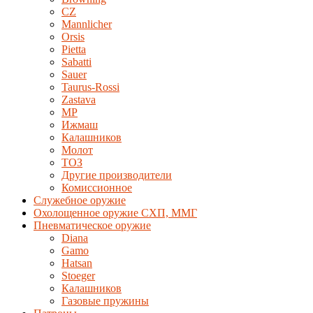
CZ
Mannlicher
Orsis
Pietta
Sabatti
Sauer
Taurus-Rossi
Zastava
MP
Ижмаш
Калашников
Молот
ТОЗ
Другие производители
Комиссионное
Служебное оружие
Охолощенное оружие СХП, ММГ
Пневматическое оружие
Diana
Gamo
Hatsan
Stoeger
Калашников
Газовые пружины