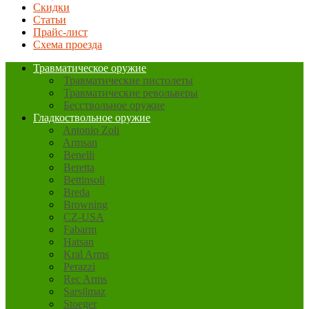
Скидки
Статьи
Прайс-лист
Схема проезда
Травматическое оружие
Травматические пистолеты
Травматические револьверы
Бесствольное оружие
Гладкоствольное оружие
Antonio Zoli
Armsan
Benelli
Beretta
Bettinsoli
Breda
Browning
CZ-USA
Fabarm
Hatsan
Kral Arms
Perazzi
Rec Arms
Sarsilmaz
Stoeger