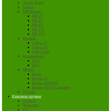
Taurus-Rossi
Uzkon
MP-Ижмех
MP-18
MP-27
MP-43
MP-135
MP-155
Ижмаш
Сайга-12
Сайга-20
Сайга-410
Калашников
TG2
TG3
Молот
Бекас
Вепрь-12
Вепрь-366ТКМ
Вепрь-9,6х53 Lancaster
Прочее
Нарезное оружие
Armscor
Browning
CZ