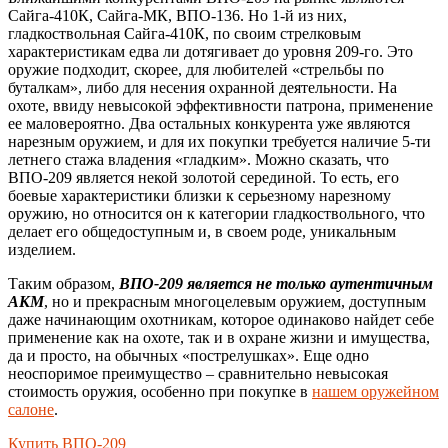
Сайга-410К, Сайга-МК, ВПО-136. Но 1-й из них,
гладкоствольная Сайга-410К, по своим стрелковым
характеристикам едва ли дотягивает до уровня 209-го. Это
оружие подходит, скорее, для любителей «стрельбы по
буталкам», либо для несения охранной деятельности. На
охоте, ввиду невысокой эффективности патрона, применение
ее маловероятно. Два остальных конкурента уже являются
нарезным оружием, и для их покупки требуется наличие 5-ти
летнего стажа владения «гладким». Можно сказать, что
ВПО-209 является некой золотой серединой. То есть, его
боевые характеристики близки к серьезному нарезному
оружию, но относится он к категории гладкоствольного, что
делает его общедоступным и, в своем роде, уникальным
изделием.
Таким образом,
ВПО-209 является не только аутентичным
АКМ
, но и прекрасным многоцелевым оружием, доступным
даже начинающим охотникам, которое одинаково найдет себе
применение как на охоте, так и в охране жизни и имущества,
да и просто, на обычных «пострелушках». Еще одно
неоспоримое преимущество – сравнительно невысокая
стоимость оружия, особенно при покупке в
нашем оружейном
салоне
.
Купить ВПО-209