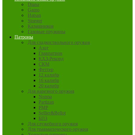
Diana
Gamo
Hatsan
Stoeger
Калашников
Газовые пружины
Патроны
Для гладкоствольного оружия
Азот
Главпатрон
КХЗ-Рекорд
СКМ
Феттер
12 калибр
16 калибр
20 калибр
Для нарезного оружия
Norma
Partizan
PMP
Sellier&Bellot
БПЗ
Для служебного оружия
Для травматического оружия
Холостые патроны