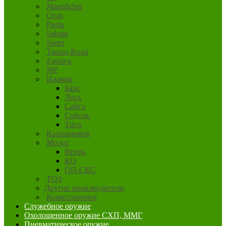
Mannlicher
Orsis
Pietta
Sabatti
Sauer
Taurus-Rossi
Zastava
MP
Ижмаш
Барс
Лось
Сайга
Соболь
Тигр
Калашников
Молот
Вепрь
КО
ОП-СКС
ТОЗ
Другие производители
Комиссионное
Служебное оружие
Охолощенное оружие СХП, ММГ
Пневматическое оружие