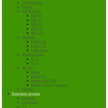
Taurus-Rossi
Uzkon
MP-Ижмех
MP-18
MP-27
MP-43
MP-135
MP-155
Ижмаш
Сайга-12
Сайга-20
Сайга-410
Калашников
TG2
TG3
Молот
Бекас
Вепрь-12
Вепрь-366ТКМ
Вепрь-9,6х53 Lancaster
Прочее
Нарезное оружие
Armscor
Browning
CZ