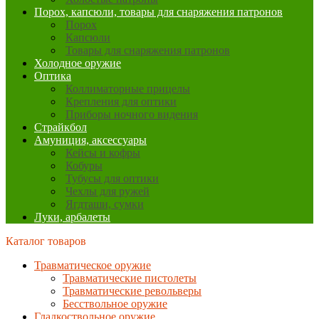
Порох, капсюли, товары для снаряжения патронов
Порох
Капсюли
Товары для снаряжения патронов
Холодное оружие
Оптика
Коллиматорные прицелы
Крепления для оптики
Приборы ночного видения
Страйкбол
Амуниция, аксессуары
Кейсы и кофры
Кобуры
Тубусы для оптики
Чехлы для ружей
Ягдташи, сумки
Луки, арбалеты
Каталог товаров
Травматическое оружие
Травматические пистолеты
Травматические револьверы
Бесствольное оружие
Гладкоствольное оружие