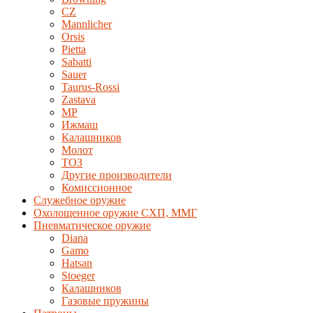
CZ
Mannlicher
Orsis
Pietta
Sabatti
Sauer
Taurus-Rossi
Zastava
MP
Ижмаш
Калашников
Молот
ТОЗ
Другие производители
Комиссионное
Служебное оружие
Охолощенное оружие СХП, ММГ
Пневматическое оружие
Diana
Gamo
Hatsan
Stoeger
Калашников
Газовые пружины