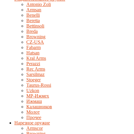
Antonio Zoli
Armsan
Benelli
Beretta
Bettinsoli
Breda
Browning
CZ-USA
Fabarm
Hatsan
Kral Arms
Perazzi
Rec Arms
Sarsilmaz
Stoeger
Taurus-Rossi
Uzkon
MP-Ижмех
Ижмаш
Калашников
Молот
Прочее
Нарезное оружие
Armscor
Browning