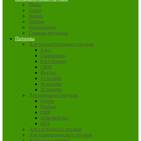
Diana
Gamo
Hatsan
Stoeger
Калашников
Газовые пружины
Патроны
Для гладкоствольного оружия
Азот
Главпатрон
КХЗ-Рекорд
СКМ
Феттер
12 калибр
16 калибр
20 калибр
Для нарезного оружия
Norma
Partizan
PMP
Sellier&Bellot
БПЗ
Для служебного оружия
Для травматического оружия
Холостые патроны