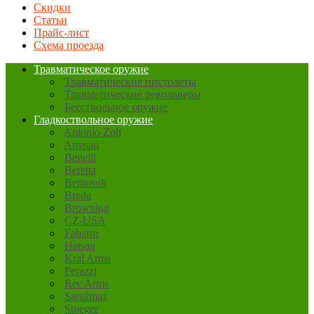
Скидки
Статьи
Прайс-лист
Схема проезда
Травматическое оружие
Травматические пистолеты
Травматические револьверы
Бесствольное оружие
Гладкоствольное оружие
Antonio Zoli
Armsan
Benelli
Beretta
Bettinsoli
Breda
Browning
CZ-USA
Fabarm
Hatsan
Kral Arms
Perazzi
Rec Arms
Sarsilmaz
Stoeger