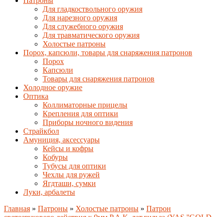
Патроны
Для гладкоствольного оружия
Для нарезного оружия
Для служебного оружия
Для травматического оружия
Холостые патроны
Порох, капсюли, товары для снаряжения патронов
Порох
Капсюли
Товары для снаряжения патронов
Холодное оружие
Оптика
Коллиматорные прицелы
Крепления для оптики
Приборы ночного видения
Страйкбол
Амуниция, аксессуары
Кейсы и кофры
Кобуры
Тубусы для оптики
Чехлы для ружей
Ягдташи, сумки
Луки, арбалеты
Главная
»
Патроны
»
Холостые патроны
»
Патрон