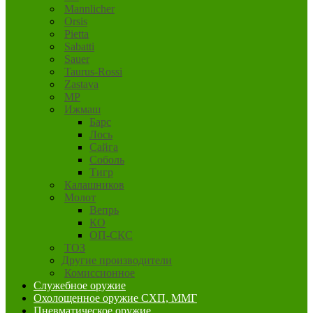
Mannlicher
Orsis
Pietta
Sabatti
Sauer
Taurus-Rossi
Zastava
MP
Ижмаш
Барс
Лось
Сайга
Соболь
Тигр
Калашников
Молот
Вепрь
КО
ОП-СКС
ТОЗ
Другие производители
Комиссионное
Служебное оружие
Охолощенное оружие СХП, ММГ
Пневматическое оружие