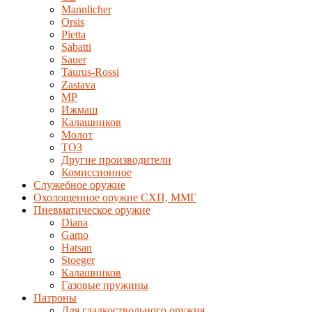
Mannlicher
Orsis
Pietta
Sabatti
Sauer
Taurus-Rossi
Zastava
MP
Ижмаш
Калашников
Молот
ТОЗ
Другие производители
Комиссионное
Служебное оружие
Охолощенное оружие СХП, ММГ
Пневматическое оружие
Diana
Gamo
Hatsan
Stoeger
Калашников
Газовые пружины
Патроны
Для гладкоствольного оружия