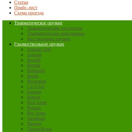
Статьи
Прайс-лист
Схема проезда
Травматическое оружие
Травматические пистолеты
Травматические револьверы
Бесствольное оружие
Гладкоствольное оружие
Antonio Zoli
Armsan
Benelli
Beretta
Bettinsoli
Breda
Browning
CZ-USA
Fabarm
Hatsan
Kral Arms
Perazzi
Rec Arms
Sarsilmaz
Stoeger
Taurus-Rossi