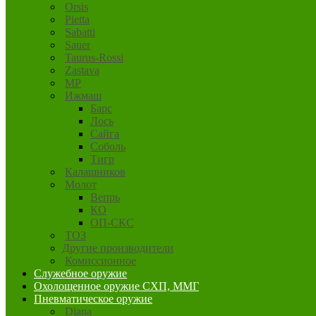
Orsis
Pietta
Sabatti
Sauer
Taurus-Rossi
Zastava
MP
Ижмаш
Барс
Лось
Сайга
Соболь
Тигр
Калашников
Молот
Вепрь
КО
ОП-СКС
ТОЗ
Другие производители
Комиссионное
Служебное оружие
Охолощенное оружие СХП, ММГ
Пневматическое оружие
Diana