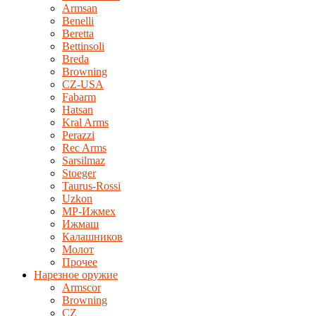
Armsan
Benelli
Beretta
Bettinsoli
Breda
Browning
CZ-USA
Fabarm
Hatsan
Kral Arms
Perazzi
Rec Arms
Sarsilmaz
Stoeger
Taurus-Rossi
Uzkon
MP-Ижмех
Ижмаш
Калашников
Молот
Прочее
Нарезное оружие
Armscor
Browning
CZ