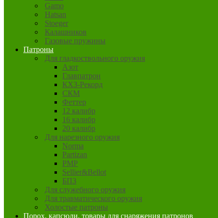
Gamo
Hatsan
Stoeger
Калашников
Газовые пружины
Патроны
Для гладкоствольного оружия
Азот
Главпатрон
КХЗ-Рекорд
СКМ
Феттер
12 калибр
16 калибр
20 калибр
Для нарезного оружия
Norma
Partizan
PMP
Sellier&Bellot
БПЗ
Для служебного оружия
Для травматического оружия
Холостые патроны
Порох, капсюли, товары для снаряжения патронов