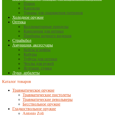
Порох
Капсюли
Товары для снаряжения патронов
Холодное оружие
Оптика
Коллиматорные прицелы
Крепления для оптики
Приборы ночного видения
Страйкбол
Амуниция, аксессуары
Кейсы и кофры
Кобуры
Тубусы для оптики
Чехлы для ружей
Ягдташи, сумки
Луки, арбалеты
Каталог товаров
Травматическое оружие
Травматические пистолеты
Травматические револьверы
Бесствольное оружие
Гладкоствольное оружие
Antonio Zoli