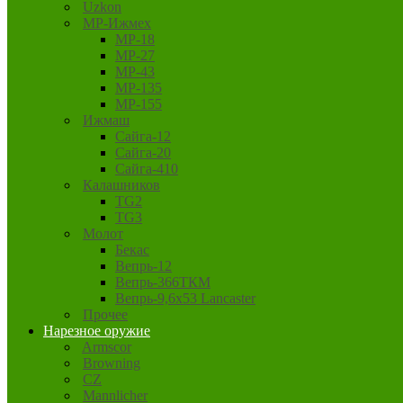
Uzkon
MP-Ижмех
MP-18
MP-27
MP-43
MP-135
MP-155
Ижмаш
Сайга-12
Сайга-20
Сайга-410
Калашников
TG2
TG3
Молот
Бекас
Вепрь-12
Вепрь-366ТКМ
Вепрь-9,6х53 Lancaster
Прочее
Нарезное оружие
Armscor
Browning
CZ
Mannlicher