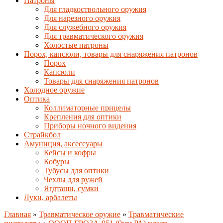
Патроны
Для гладкоствольного оружия
Для нарезного оружия
Для служебного оружия
Для травматического оружия
Холостые патроны
Порох, капсюли, товары для снаряжения патронов
Порох
Капсюли
Товары для снаряжения патронов
Холодное оружие
Оптика
Коллиматорные прицелы
Крепления для оптики
Приборы ночного видения
Страйкбол
Амуниция, аксессуары
Кейсы и кофры
Кобуры
Тубусы для оптики
Чехлы для ружей
Ягдташи, сумки
Луки, арбалеты
Главная
»
Травматическое оружие
»
Травматические