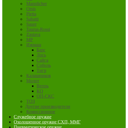
Mannlicher
Orsis
Pietta
Sabatti
Sauer
Taurus-Rossi
Zastava
MP
Ижмаш
Барс
Лось
Сайга
Соболь
Тигр
Калашников
Молот
Вепрь
КО
ОП-СКС
ТОЗ
Другие производители
Комиссионное
Служебное оружие
Охолощенное оружие СХП, ММГ
Пневматическое оружие