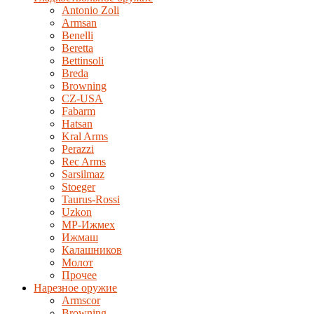
Antonio Zoli
Armsan
Benelli
Beretta
Bettinsoli
Breda
Browning
CZ-USA
Fabarm
Hatsan
Kral Arms
Perazzi
Rec Arms
Sarsilmaz
Stoeger
Taurus-Rossi
Uzkon
MP-Ижмех
Ижмаш
Калашников
Молот
Прочее
Нарезное оружие
Armscor
Browning