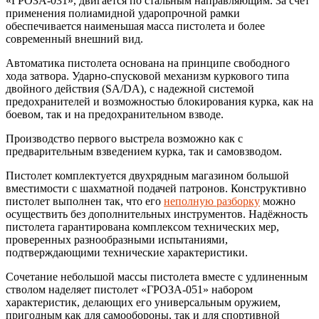
«ГРОЗА-031», двигается по стальным направляющим. За счет
применения полиамидной ударопрочной рамки
обеспечивается наименьшая масса пистолета и более
современный внешний вид.
Автоматика пистолета основана на принципе свободного
хода затвора. Ударно-спусковой механизм куркового типа
двойного действия (SA/DA), с надежной системой
предохранителей и возможностью блокирования курка, как на
боевом, так и на предохранительном взводе.
Производство первого выстрела возможно как с
предварительным взведением курка, так и самовзводом.
Пистолет комплектуется двухрядным магазином большой
вместимости с шахматной подачей патронов. Конструктивно
пистолет выполнен так, что его
неполную разборку
можно
осуществить без дополнительных инструментов. Надёжность
пистолета гарантирована комплексом технических мер,
проверенных разнообразными испытаниями,
подтверждающими технические характеристики.
Сочетание небольшой массы пистолета вместе с удлиненным
стволом наделяет пистолет «ГРОЗА-051» набором
характеристик, делающих его универсальным оружием,
пригодным как для самообороны, так и для спортивной