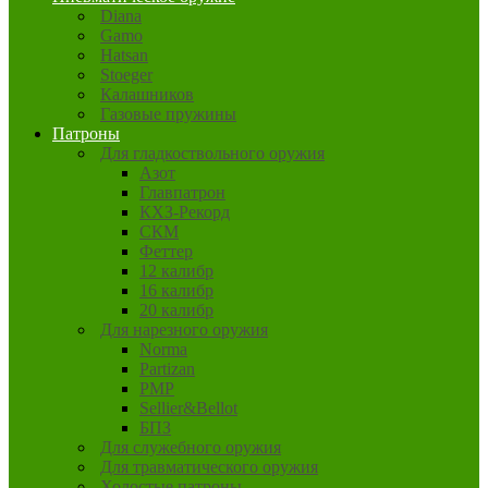
Diana
Gamo
Hatsan
Stoeger
Калашников
Газовые пружины
Патроны
Для гладкоствольного оружия
Азот
Главпатрон
КХЗ-Рекорд
СКМ
Феттер
12 калибр
16 калибр
20 калибр
Для нарезного оружия
Norma
Partizan
PMP
Sellier&Bellot
БПЗ
Для служебного оружия
Для травматического оружия
Холостые патроны