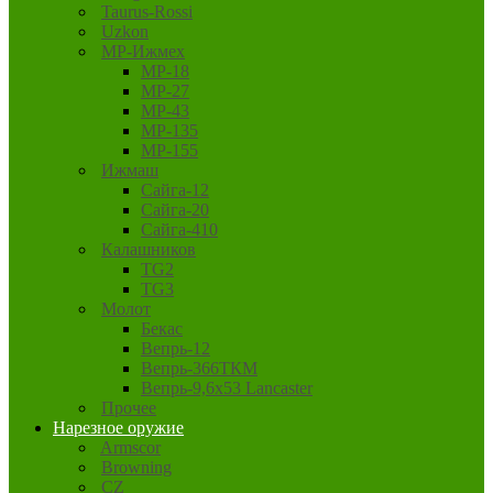
Taurus-Rossi
Uzkon
MP-Ижмех
MP-18
MP-27
MP-43
MP-135
MP-155
Ижмаш
Сайга-12
Сайга-20
Сайга-410
Калашников
TG2
TG3
Молот
Бекас
Вепрь-12
Вепрь-366ТКМ
Вепрь-9,6х53 Lancaster
Прочее
Нарезное оружие
Armscor
Browning
CZ