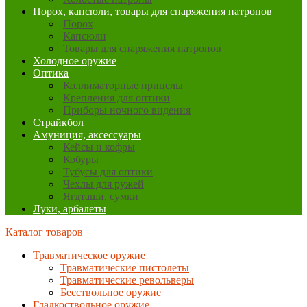
Порох, капсюли, товары для снаряжения патронов
Порох
Капсюли
Товары для снаряжения патронов
Холодное оружие
Оптика
Коллиматорные прицелы
Крепления для оптики
Приборы ночного видения
Страйкбол
Амуниция, аксессуары
Кейсы и кофры
Кобуры
Тубусы для оптики
Чехлы для ружей
Ягдташи, сумки
Луки, арбалеты
Каталог товаров
Травматическое оружие
Травматические пистолеты
Травматические револьверы
Бесствольное оружие
Гладкоствольное оружие