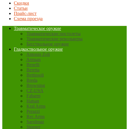
Скидки
Статьи
Прайс-лист
Схема проезда
Травматическое оружие
Травматические пистолеты
Травматические револьверы
Бесствольное оружие
Гладкоствольное оружие
Antonio Zoli
Armsan
Benelli
Beretta
Bettinsoli
Breda
Browning
CZ-USA
Fabarm
Hatsan
Kral Arms
Perazzi
Rec Arms
Sarsilmaz
Stoeger