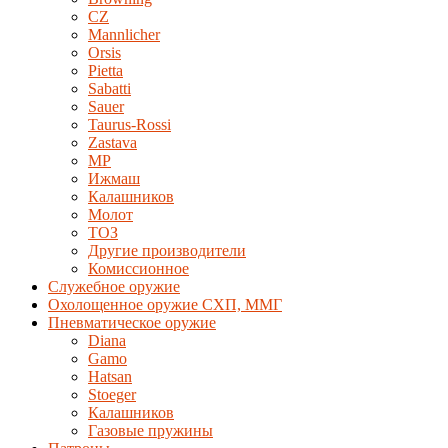
CZ
Mannlicher
Orsis
Pietta
Sabatti
Sauer
Taurus-Rossi
Zastava
MP
Ижмаш
Калашников
Молот
ТОЗ
Другие производители
Комиссионное
Служебное оружие
Охолощенное оружие СХП, ММГ
Пневматическое оружие
Diana
Gamo
Hatsan
Stoeger
Калашников
Газовые пружины