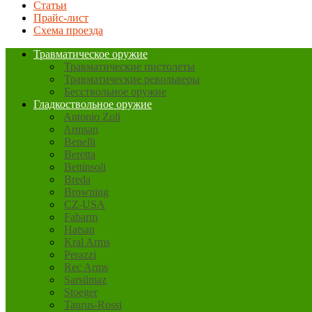
Статьи
Прайс-лист
Схема проезда
Травматическое оружие
Травматические пистолеты
Травматические револьверы
Бесствольное оружие
Гладкоствольное оружие
Antonio Zoli
Armsan
Benelli
Beretta
Bettinsoli
Breda
Browning
CZ-USA
Fabarm
Hatsan
Kral Arms
Perazzi
Rec Arms
Sarsilmaz
Stoeger
Taurus-Rossi