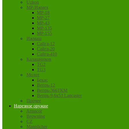
Uzkon
MP-Ижмех
MP-18
MP-27
MP-43
MP-135
MP-155
Ижмаш
Сайга-12
Сайга-20
Сайга-410
Калашников
TG2
TG3
Молот
Бекас
Вепрь-12
Вепрь-366ТКМ
Вепрь-9,6х53 Lancaster
Прочее
Нарезное оружие
Armscor
Browning
CZ
Mannlicher