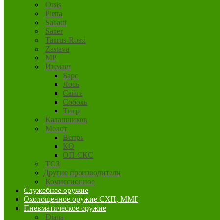
Orsis
Pietta
Sabatti
Sauer
Taurus-Rossi
Zastava
MP
Ижмаш
Барс
Лось
Сайга
Соболь
Тигр
Калашников
Молот
Вепрь
КО
ОП-СКС
ТОЗ
Другие производители
Комиссионное
Служебное оружие
Охолощенное оружие СХП, ММГ
Пневматическое оружие
Diana