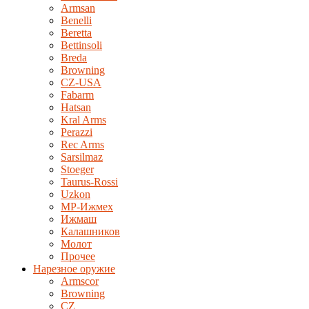
Armsan
Benelli
Beretta
Bettinsoli
Breda
Browning
CZ-USA
Fabarm
Hatsan
Kral Arms
Perazzi
Rec Arms
Sarsilmaz
Stoeger
Taurus-Rossi
Uzkon
MP-Ижмех
Ижмаш
Калашников
Молот
Прочее
Нарезное оружие
Armscor
Browning
CZ