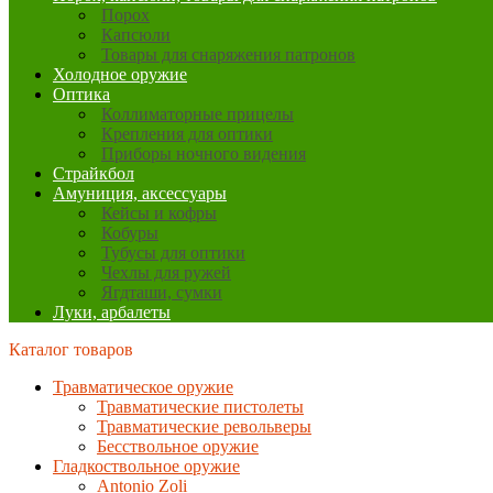
Порох
Капсюли
Товары для снаряжения патронов
Холодное оружие
Оптика
Коллиматорные прицелы
Крепления для оптики
Приборы ночного видения
Страйкбол
Амуниция, аксессуары
Кейсы и кофры
Кобуры
Тубусы для оптики
Чехлы для ружей
Ягдташи, сумки
Луки, арбалеты
Каталог товаров
Травматическое оружие
Травматические пистолеты
Травматические револьверы
Бесствольное оружие
Гладкоствольное оружие
Antonio Zoli