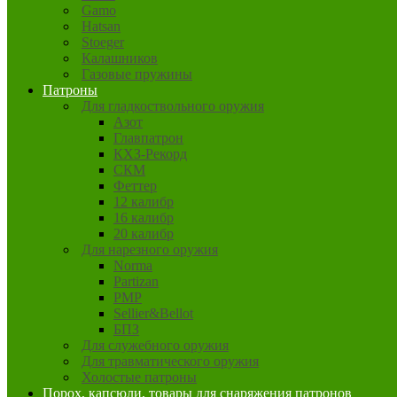
Gamo
Hatsan
Stoeger
Калашников
Газовые пружины
Патроны
Для гладкоствольного оружия
Азот
Главпатрон
КХЗ-Рекорд
СКМ
Феттер
12 калибр
16 калибр
20 калибр
Для нарезного оружия
Norma
Partizan
PMP
Sellier&Bellot
БПЗ
Для служебного оружия
Для травматического оружия
Холостые патроны
Порох, капсюли, товары для снаряжения патронов