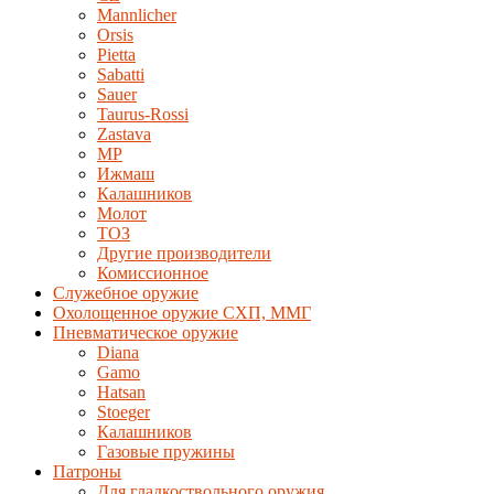
Mannlicher
Orsis
Pietta
Sabatti
Sauer
Taurus-Rossi
Zastava
MP
Ижмаш
Калашников
Молот
ТОЗ
Другие производители
Комиссионное
Служебное оружие
Охолощенное оружие СХП, ММГ
Пневматическое оружие
Diana
Gamo
Hatsan
Stoeger
Калашников
Газовые пружины
Патроны
Для гладкоствольного оружия