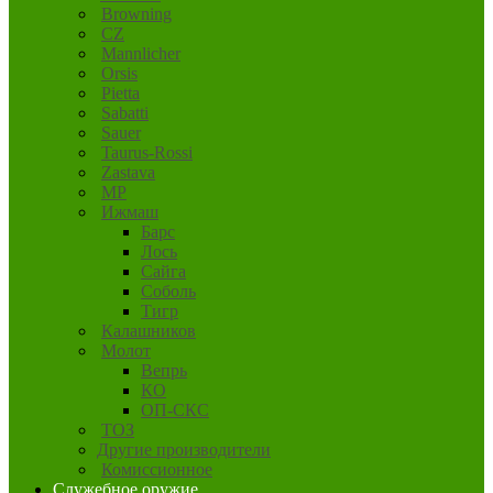
Browning
CZ
Mannlicher
Orsis
Pietta
Sabatti
Sauer
Taurus-Rossi
Zastava
MP
Ижмаш
Барс
Лось
Сайга
Соболь
Тигр
Калашников
Молот
Вепрь
КО
ОП-СКС
ТОЗ
Другие производители
Комиссионное
Служебное оружие