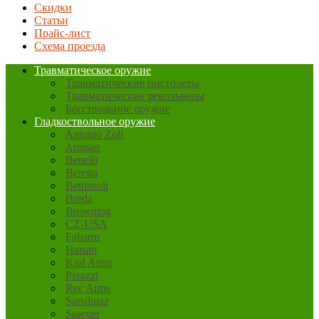
Скидки
Статьи
Прайс-лист
Схема проезда
Травматическое оружие
Травматические пистолеты
Травматические револьверы
Бесствольное оружие
Гладкоствольное оружие
Antonio Zoli
Armsan
Benelli
Beretta
Bettinsoli
Breda
Browning
CZ-USA
Fabarm
Hatsan
Kral Arms
Perazzi
Rec Arms
Sarsilmaz
Stoeger