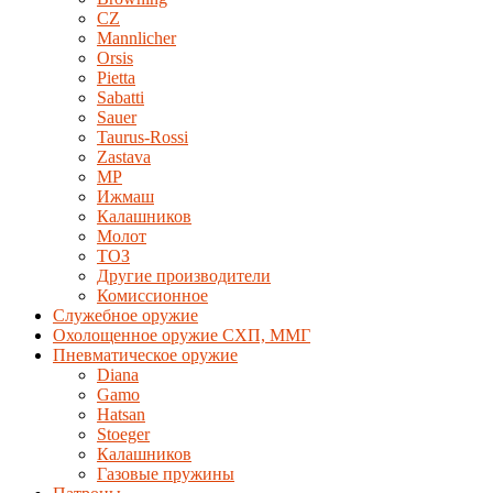
CZ
Mannlicher
Orsis
Pietta
Sabatti
Sauer
Taurus-Rossi
Zastava
MP
Ижмаш
Калашников
Молот
ТОЗ
Другие производители
Комиссионное
Служебное оружие
Охолощенное оружие СХП, ММГ
Пневматическое оружие
Diana
Gamo
Hatsan
Stoeger
Калашников
Газовые пружины