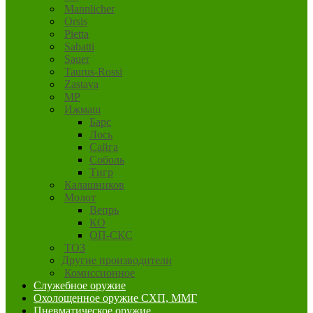
Mannlicher
Orsis
Pietta
Sabatti
Sauer
Taurus-Rossi
Zastava
MP
Ижмаш
Барс
Лось
Сайга
Соболь
Тигр
Калашников
Молот
Вепрь
КО
ОП-СКС
ТОЗ
Другие производители
Комиссионное
Служебное оружие
Охолощенное оружие СХП, ММГ
Пневматическое оружие