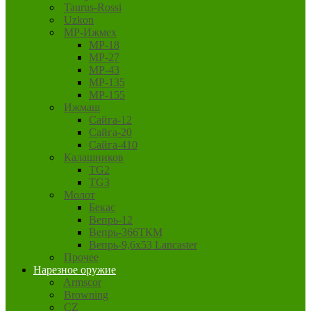
Taurus-Rossi
Uzkon
MP-Ижмех
MP-18
MP-27
MP-43
MP-135
MP-155
Ижмаш
Сайга-12
Сайга-20
Сайга-410
Калашников
TG2
TG3
Молот
Бекас
Вепрь-12
Вепрь-366ТКМ
Вепрь-9,6х53 Lancaster
Прочее
Нарезное оружие
Armscor
Browning
CZ