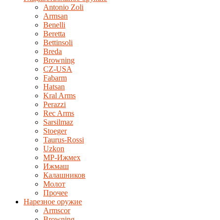
Antonio Zoli
Armsan
Benelli
Beretta
Bettinsoli
Breda
Browning
CZ-USA
Fabarm
Hatsan
Kral Arms
Perazzi
Rec Arms
Sarsilmaz
Stoeger
Taurus-Rossi
Uzkon
MP-Ижмех
Ижмаш
Калашников
Молот
Прочее
Нарезное оружие
Armscor
Browning