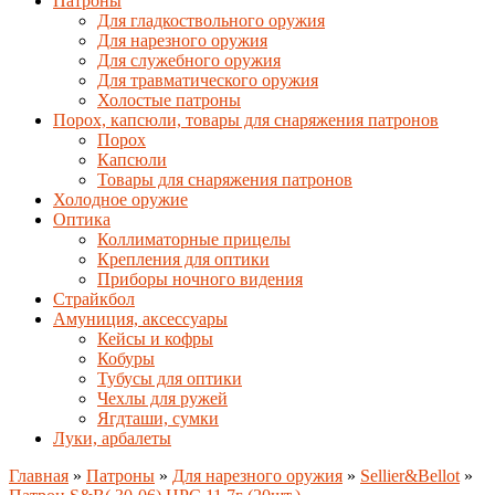
Патроны
Для гладкоствольного оружия
Для нарезного оружия
Для служебного оружия
Для травматического оружия
Холостые патроны
Порох, капсюли, товары для снаряжения патронов
Порох
Капсюли
Товары для снаряжения патронов
Холодное оружие
Оптика
Коллиматорные прицелы
Крепления для оптики
Приборы ночного видения
Страйкбол
Амуниция, аксессуары
Кейсы и кофры
Кобуры
Тубусы для оптики
Чехлы для ружей
Ягдташи, сумки
Луки, арбалеты
Главная
»
Патроны
»
Для нарезного оружия
»
Sellier&Bellot
»