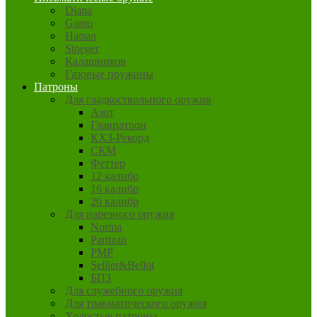
Diana
Gamo
Hatsan
Stoeger
Калашников
Газовые пружины
Патроны
Для гладкоствольного оружия
Азот
Главпатрон
КХЗ-Рекорд
СКМ
Феттер
12 калибр
16 калибр
20 калибр
Для нарезного оружия
Norma
Partizan
PMP
Sellier&Bellot
БПЗ
Для служебного оружия
Для травматического оружия
Холостые патроны