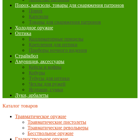
Порох, капсюли, товары для снаряжения патронов
Порох
Капсюли
Товары для снаряжения патронов
Холодное оружие
Оптика
Коллиматорные прицелы
Крепления для оптики
Приборы ночного видения
Страйкбол
Амуниция, аксессуары
Кейсы и кофры
Кобуры
Тубусы для оптики
Чехлы для ружей
Ягдташи, сумки
Луки, арбалеты
Каталог товаров
Травматическое оружие
Травматические пистолеты
Травматические револьверы
Бесствольное оружие
Гладкоствольное оружие