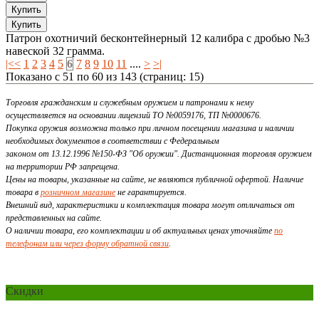
Патрон охотничий бесконтейнерный 12 калибра с дробью №3
навеской 32 грамма.
|<
<
1
2
3
4
5
6
7
8
9
10
11
....
>
>|
Показано с 51 по 60 из 143 (страниц: 15)
Торговля гражданским и служебным оружием и патронами к нему
осуществляется на основании лицензий ТО №0059176, ТП №0000676.
Покупка оружия возможна только при личном посещении магазина и наличии
необходимых документов в соответствии с Федеральным
законом от 13.12.1996 №150-ФЗ "Об оружии". Дистанционная торговля оружием
на территории РФ запрещена.
Цены на товары, указанные на сайте, не являются публичной офертой. Наличие
товара в
розничном магазине
не гарантируется.
Внешний вид, характеристики и комплектация товара могут отличаться от
представленных на сайте.
О наличии товара, его комплектации и об актуальных ценах уточняйте
по
телефонам или через форму обратной связи
.
Скидки