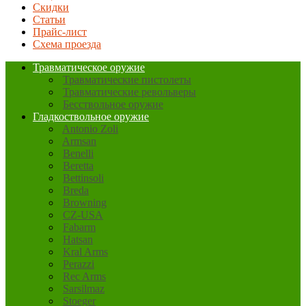
Скидки
Статьи
Прайс-лист
Схема проезда
Травматическое оружие
Травматические пистолеты
Травматические револьверы
Бесствольное оружие
Гладкоствольное оружие
Antonio Zoli
Armsan
Benelli
Beretta
Bettinsoli
Breda
Browning
CZ-USA
Fabarm
Hatsan
Kral Arms
Perazzi
Rec Arms
Sarsilmaz
Stoeger