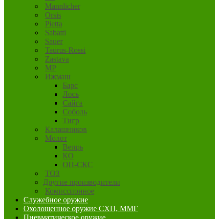
Mannlicher
Orsis
Pietta
Sabatti
Sauer
Taurus-Rossi
Zastava
MP
Ижмаш
Барс
Лось
Сайга
Соболь
Тигр
Калашников
Молот
Вепрь
КО
ОП-СКС
ТОЗ
Другие производители
Комиссионное
Служебное оружие
Охолощенное оружие СХП, ММГ
Пневматическое оружие