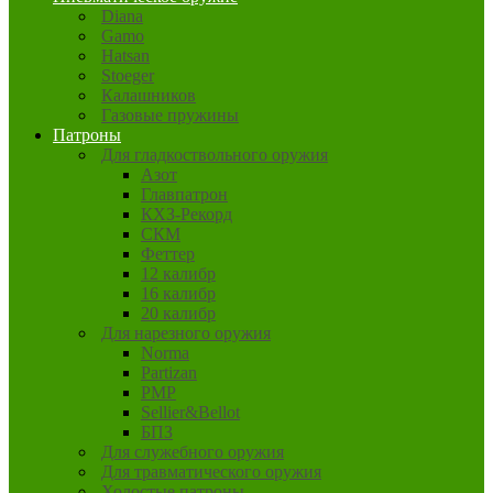
Diana
Gamo
Hatsan
Stoeger
Калашников
Газовые пружины
Патроны
Для гладкоствольного оружия
Азот
Главпатрон
КХЗ-Рекорд
СКМ
Феттер
12 калибр
16 калибр
20 калибр
Для нарезного оружия
Norma
Partizan
PMP
Sellier&Bellot
БПЗ
Для служебного оружия
Для травматического оружия
Холостые патроны