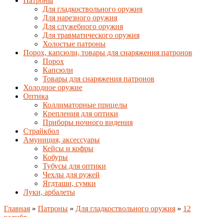
Патроны
Для гладкоствольного оружия
Для нарезного оружия
Для служебного оружия
Для травматического оружия
Холостые патроны
Порох, капсюли, товары для снаряжения патронов
Порох
Капсюли
Товары для снаряжения патронов
Холодное оружие
Оптика
Коллиматорные прицелы
Крепления для оптики
Приборы ночного видения
Страйкбол
Амуниция, аксессуары
Кейсы и кофры
Кобуры
Тубусы для оптики
Чехлы для ружей
Ягдташи, сумки
Луки, арбалеты
Главная
»
Патроны
»
Для гладкоствольного оружия
»
12