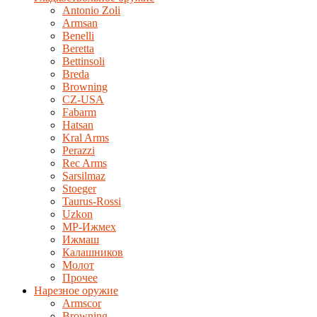
Antonio Zoli
Armsan
Benelli
Beretta
Bettinsoli
Breda
Browning
CZ-USA
Fabarm
Hatsan
Kral Arms
Perazzi
Rec Arms
Sarsilmaz
Stoeger
Taurus-Rossi
Uzkon
MP-Ижмех
Ижмаш
Калашников
Молот
Прочее
Нарезное оружие
Armscor
Browning