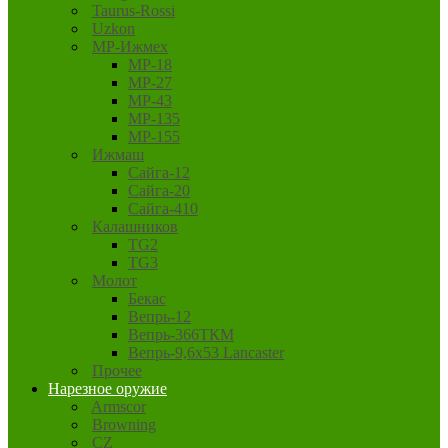
Taurus-Rossi
Uzkon
MP-Ижмех
MP-18
MP-27
MP-43
MP-135
MP-155
Ижмаш
Сайга-12
Сайга-20
Сайга-410
Калашников
TG2
TG3
Молот
Бекас
Вепрь-12
Вепрь-366ТКМ
Вепрь-9,6х53 Lancaster
Прочее
Нарезное оружие
Armscor
Browning
CZ