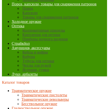
Порох, капсюли, товары для снаряжения патронов
Порох
Капсюли
Товары для снаряжения патронов
Холодное оружие
Оптика
Коллиматорные прицелы
Крепления для оптики
Приборы ночного видения
Страйкбол
Амуниция, аксессуары
Кейсы и кофры
Кобуры
Тубусы для оптики
Чехлы для ружей
Ягдташи, сумки
Луки, арбалеты
Каталог товаров
Травматическое оружие
Травматические пистолеты
Травматические револьверы
Бесствольное оружие
Гладкоствольное оружие