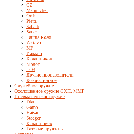
CZ
Mannlicher
Orsis
Pietta
Sabatti
Sauer
Taurus-Rossi
Zastava
MP
Ижмаш
Калашников
Молот
ТОЗ
Другие производители
Комиссионное
Служебное оружие
Охолощенное оружие СХП, ММГ
Пневматическое оружие
Diana
Gamo
Hatsan
Stoeger
Калашников
Газовые пружины