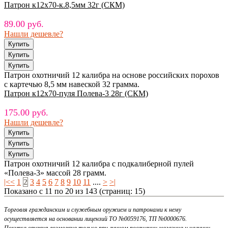
Патрон к12х70-к.8,5мм 32г (СКМ)
89.00 руб.
Нашли дешевле?
Патрон охотничий 12 калибра на основе российских порохов
с картечью 8,5 мм навеской 32 грамма.
Патрон к12х70-пуля Полева-3 28г (СКМ)
175.00 руб.
Нашли дешевле?
Патрон охотничий 12 калибра с подкалиберной пулей
«Полева-3» массой 28 грамм.
|<
<
1
2
3
4
5
6
7
8
9
10
11
....
>
>|
Показано с 11 по 20 из 143 (страниц: 15)
Торговля гражданским и служебным оружием и патронами к нему
осуществляется на основании лицензий ТО №0059176, ТП №0000676.