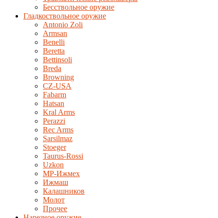
Бесствольное оружие
Гладкоствольное оружие
Antonio Zoli
Armsan
Benelli
Beretta
Bettinsoli
Breda
Browning
CZ-USA
Fabarm
Hatsan
Kral Arms
Perazzi
Rec Arms
Sarsilmaz
Stoeger
Taurus-Rossi
Uzkon
MP-Ижмех
Ижмаш
Калашников
Молот
Прочее
Нарезное оружие