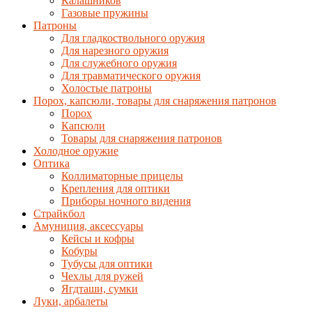
Калашников
Газовые пружины
Патроны
Для гладкоствольного оружия
Для нарезного оружия
Для служебного оружия
Для травматического оружия
Холостые патроны
Порох, капсюли, товары для снаряжения патронов
Порох
Капсюли
Товары для снаряжения патронов
Холодное оружие
Оптика
Коллиматорные прицелы
Крепления для оптики
Приборы ночного видения
Страйкбол
Амуниция, аксессуары
Кейсы и кофры
Кобуры
Тубусы для оптики
Чехлы для ружей
Ягдташи, сумки
Луки, арбалеты