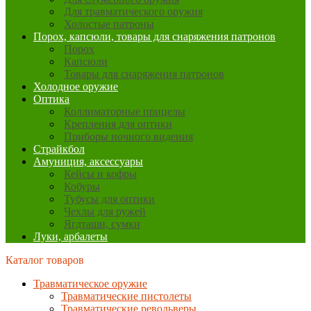
Для травматического оружия
Холостые патроны
Порох, капсюли, товары для снаряжения патронов
Порох
Капсюли
Товары для снаряжения патронов
Холодное оружие
Оптика
Коллиматорные прицелы
Крепления для оптики
Приборы ночного видения
Страйкбол
Амуниция, аксессуары
Кейсы и кофры
Кобуры
Тубусы для оптики
Чехлы для ружей
Ягдташи, сумки
Луки, арбалеты
Каталог товаров
Травматическое оружие
Травматические пистолеты
Травматические револьверы