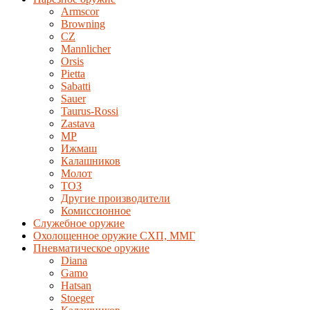
Armscor
Browning
CZ
Mannlicher
Orsis
Pietta
Sabatti
Sauer
Taurus-Rossi
Zastava
MP
Ижмаш
Калашников
Молот
ТОЗ
Другие производители
Комиссионное
Служебное оружие
Охолощенное оружие СХП, ММГ
Пневматическое оружие
Diana
Gamo
Hatsan
Stoeger