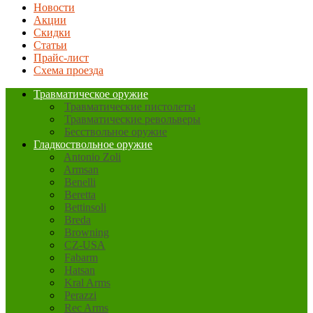
Новости
Акции
Скидки
Статьи
Прайс-лист
Схема проезда
Травматическое оружие
Травматические пистолеты
Травматические револьверы
Бесствольное оружие
Гладкоствольное оружие
Antonio Zoli
Armsan
Benelli
Beretta
Bettinsoli
Breda
Browning
CZ-USA
Fabarm
Hatsan
Kral Arms
Perazzi
Rec Arms