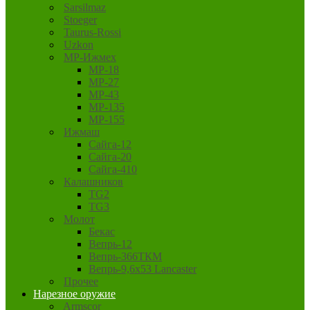
Sarsilmaz
Stoeger
Taurus-Rossi
Uzkon
MP-Ижмех
MP-18
MP-27
MP-43
MP-135
MP-155
Ижмаш
Сайга-12
Сайга-20
Сайга-410
Калашников
TG2
TG3
Молот
Бекас
Вепрь-12
Вепрь-366ТКМ
Вепрь-9,6х53 Lancaster
Прочее
Нарезное оружие
Armscor