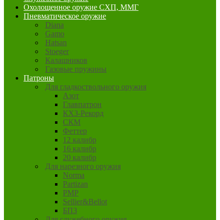
Охолощенное оружие СХП, ММГ
Пневматическое оружие
Diana
Gamo
Hatsan
Stoeger
Калашников
Газовые пружины
Патроны
Для гладкоствольного оружия
Азот
Главпатрон
КХЗ-Рекорд
СКМ
Феттер
12 калибр
16 калибр
20 калибр
Для нарезного оружия
Norma
Partizan
PMP
Sellier&Bellot
БПЗ
Для служебного оружия