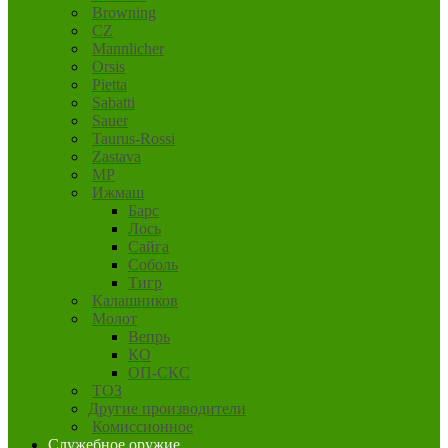
Browning
CZ
Mannlicher
Orsis
Pietta
Sabatti
Sauer
Taurus-Rossi
Zastava
MP
Ижмаш
Барс
Лось
Сайга
Соболь
Тигр
Калашников
Молот
Вепрь
КО
ОП-СКС
ТОЗ
Другие производители
Комиссионное
Служебное оружие