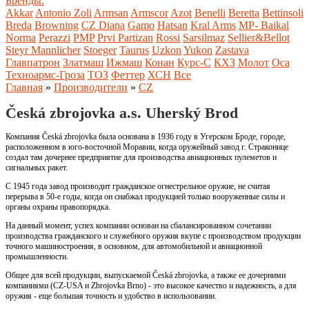
Бренды:
Akkar
Antonio Zoli
Armsan
Armscor
Azot
Benelli
Beretta
Bettinsoli
Breda
Browning
CZ
Diana
Gamo
Hatsan
Kral Arms
MP- Baikal
Norma
Perazzi
PMP
Prvi Partizan
Rossi
Sarsilmaz
Sellier&Bellot
Steyr Mannlicher
Stoeger
Taurus
Uzkon
Yukon
Zastava
Главпатрон
Златмаш
Ижмаш
Конан
Курс-С
КХЗ
Молот
Оса
Техноармс-Гроза
ТОЗ
Феттер
ХСН
Все
Главная
»
Производители
»
CZ
Česká zbrojovka a.s. Uherský Brod
Компания Česká zbrojovka была основана в 1936 году в Угерском Броде, городе,
расположенном в юго-восточной Моравии, когда оружейный завод г. Страконице
создал там дочернее предприятие для производства авиационных пулеметов и
сигнальных ракет.
С 1945 года завод производит гражданское огнестрельное оружие, не считая
перерыва в 50-е годы, когда он снабжал продукцией только вооруженные силы и
органы охраны правопорядка.
На данный момент, успех компании основан на сбалансированном сочетании
производства гражданского и служебного оружия вкупе с производством продукции
точного машиностроения, в основном, для автомобильной и авиационной
промышленности.
Общее для всей продукции, выпускаемой Česká zbrojovka, а также ее дочерними
компаниями (CZ-USA и Zbrojovka Brno) - это высокое качество и надежность, а для
оружия - еще большая точность и удобство в использовании.