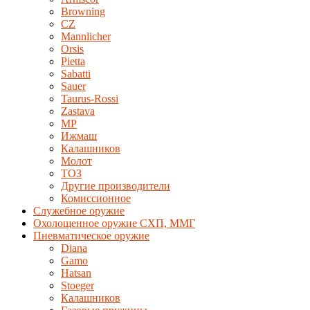
Browning
CZ
Mannlicher
Orsis
Pietta
Sabatti
Sauer
Taurus-Rossi
Zastava
MP
Ижмаш
Калашников
Молот
ТОЗ
Другие производители
Комиссионное
Служебное оружие
Охолощенное оружие СХП, ММГ
Пневматическое оружие
Diana
Gamo
Hatsan
Stoeger
Калашников