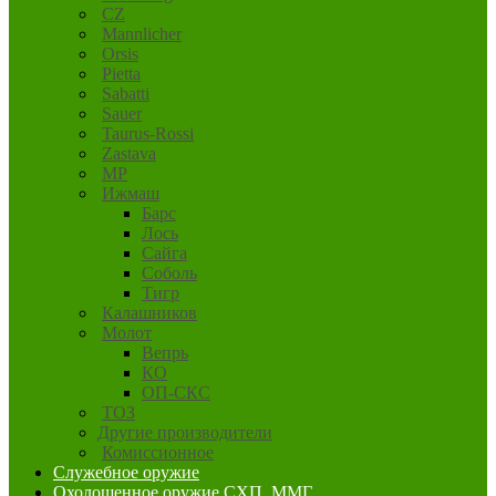
CZ
Mannlicher
Orsis
Pietta
Sabatti
Sauer
Taurus-Rossi
Zastava
MP
Ижмаш
Барс
Лось
Сайга
Соболь
Тигр
Калашников
Молот
Вепрь
КО
ОП-СКС
ТОЗ
Другие производители
Комиссионное
Служебное оружие
Охолощенное оружие СХП, ММГ