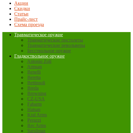
Акции
Скидки
Статьи
Прайс-лист
Схема проезда
Травматическое оружие
Травматические пистолеты
Травматические револьверы
Бесствольное оружие
Гладкоствольное оружие
Antonio Zoli
Armsan
Benelli
Beretta
Bettinsoli
Breda
Browning
CZ-USA
Fabarm
Hatsan
Kral Arms
Perazzi
Rec Arms
Sarsilmaz