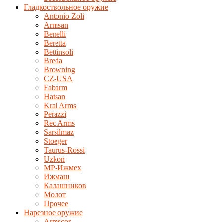
Гладкоствольное оружие
Antonio Zoli
Armsan
Benelli
Beretta
Bettinsoli
Breda
Browning
CZ-USA
Fabarm
Hatsan
Kral Arms
Perazzi
Rec Arms
Sarsilmaz
Stoeger
Taurus-Rossi
Uzkon
MP-Ижмех
Ижмаш
Калашников
Молот
Прочее
Нарезное оружие
Armscor