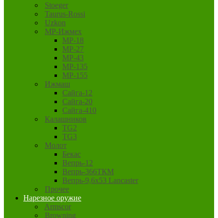
Stoeger
Taurus-Rossi
Uzkon
MP-Ижмех
MP-18
MP-27
MP-43
MP-135
MP-155
Ижмаш
Сайга-12
Сайга-20
Сайга-410
Калашников
TG2
TG3
Молот
Бекас
Вепрь-12
Вепрь-366ТКМ
Вепрь-9,6х53 Lancaster
Прочее
Нарезное оружие
Armscor
Browning