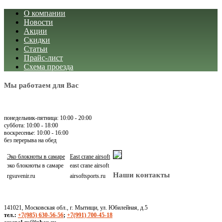
О компании
Новости
Акции
Скидки
Статьи
Прайс-лист
Схема проезда
Мы работаем для Вас
понедельник-пятница: 10:00 - 20:00
суббота: 10:00 - 18:00
воскресенье: 10:00 - 16:00
без перерыва на обед
Эко блокноты в самаре
East crane airsoft
эко блокноты в самаре
east crane airsoft
Наши контакты
rgsuvenir.ru
airsoftsports.ru
141021, Московская обл., г. Мытищи, ул. Юбилейная, д.5
тел.:
+7(985) 630-56-56
;
+7(991) 700-45-18