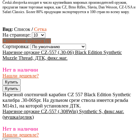
Česká zbrojovka входит в число крупнейших мировых производителей оружия,
предлагая такие торговые марки, как CZ, Brno Rifles, Slavia, Dan Wesson, CZ-USA и
Safari Classics. Более 80% продукции экспортируется в 100 стран по всему миру.
Вид:
Список
/
Сетка
На странице:
Сравнение товаров (0)
Сортировка:
Нарезное оружие CZ-557 (.30-06) Black Edition Synthetic
Muzzle Thread, ДТК, фикс.маг.
Нет в наличии
Нашли дешевле?
Нарезной охотничий карабин CZ 557 Black Edition Synthetic
калибра .30-06Spr. На дульном срезе ствола имеется резьба
M14x1, на которой установлен ДТК.
Нарезное оружие CZ-557 (.308Win) Synthetic S, фикс.маг.
(мушка/целик)
Нет в наличии
Нашли дешевле?