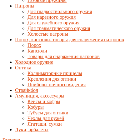
Газовые пружины
Патроны
Для гладкоствольного оружия
Для нарезного оружия
Для служебного оружия
Для травматического оружия
Холостые патроны
Порох, капсюли, товары для снаряжения патронов
Порох
Капсюли
Товары для снаряжения патронов
Холодное оружие
Оптика
Коллиматорные прицелы
Крепления для оптики
Приборы ночного видения
Страйкбол
Амуниция, аксессуары
Кейсы и кофры
Кобуры
Тубусы для оптики
Чехлы для ружей
Ягдташи, сумки
Луки, арбалеты