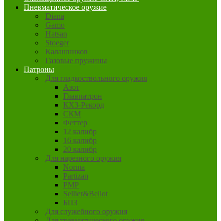
Пневматическое оружие
Diana
Gamo
Hatsan
Stoeger
Калашников
Газовые пружины
Патроны
Для гладкоствольного оружия
Азот
Главпатрон
КХЗ-Рекорд
СКМ
Феттер
12 калибр
16 калибр
20 калибр
Для нарезного оружия
Norma
Partizan
PMP
Sellier&Bellot
БПЗ
Для служебного оружия
Для травматического оружия