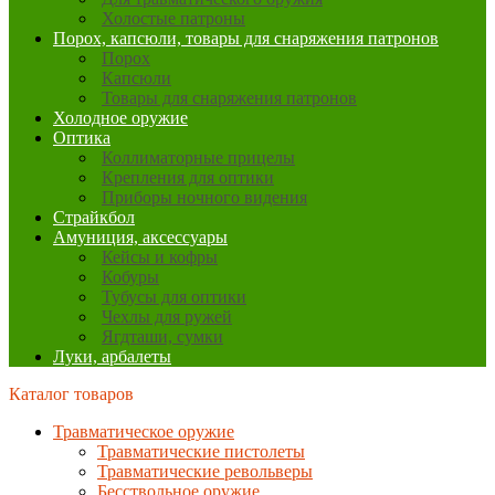
Холостые патроны
Порох, капсюли, товары для снаряжения патронов
Порох
Капсюли
Товары для снаряжения патронов
Холодное оружие
Оптика
Коллиматорные прицелы
Крепления для оптики
Приборы ночного видения
Страйкбол
Амуниция, аксессуары
Кейсы и кофры
Кобуры
Тубусы для оптики
Чехлы для ружей
Ягдташи, сумки
Луки, арбалеты
Каталог товаров
Травматическое оружие
Травматические пистолеты
Травматические револьверы
Бесствольное оружие