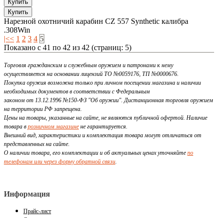
Нарезной охотничий карабин CZ 557 Synthetic калибра
.308Win
|<
<
1
2
3
4
5
Показано с 41 по 42 из 42 (страниц: 5)
Торговля гражданским и служебным оружием и патронами к нему
осуществляется на основании лицензий ТО №0059176, ТП №0000676.
Покупка оружия возможна только при личном посещении магазина и наличии
необходимых документов в соответствии с Федеральным
законом от 13.12.1996 №150-ФЗ "Об оружии". Дистанционная торговля оружием
на территории РФ запрещена.
Цены на товары, указанные на сайте, не являются публичной офертой. Наличие
товара в
розничном магазине
не гарантируется.
Внешний вид, характеристики и комплектация товара могут отличаться от
представленных на сайте.
О наличии товара, его комплектации и об актуальных ценах уточняйте
по
телефонам или через форму обратной связи
.
Информация
Прайс-лист