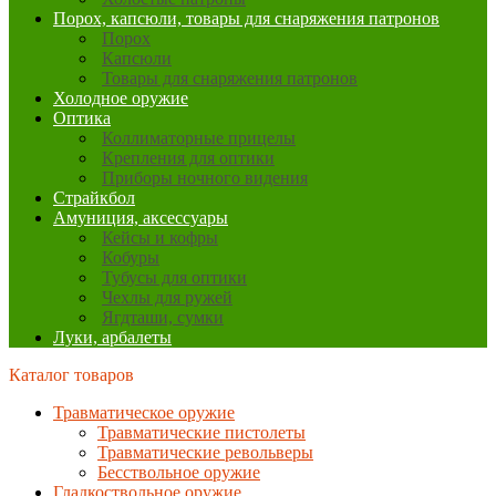
Порох, капсюли, товары для снаряжения патронов
Порох
Капсюли
Товары для снаряжения патронов
Холодное оружие
Оптика
Коллиматорные прицелы
Крепления для оптики
Приборы ночного видения
Страйкбол
Амуниция, аксессуары
Кейсы и кофры
Кобуры
Тубусы для оптики
Чехлы для ружей
Ягдташи, сумки
Луки, арбалеты
Каталог товаров
Травматическое оружие
Травматические пистолеты
Травматические револьверы
Бесствольное оружие
Гладкоствольное оружие