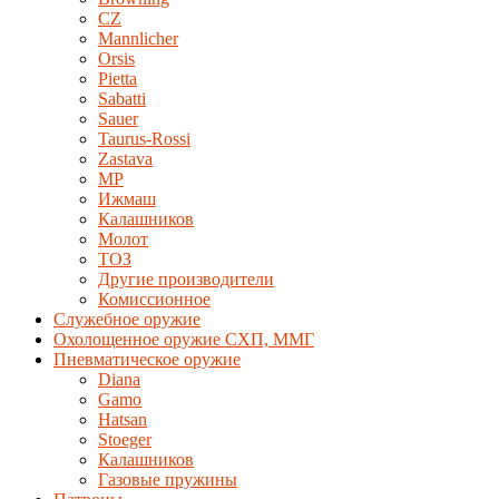
CZ
Mannlicher
Orsis
Pietta
Sabatti
Sauer
Taurus-Rossi
Zastava
MP
Ижмаш
Калашников
Молот
ТОЗ
Другие производители
Комиссионное
Служебное оружие
Охолощенное оружие СХП, ММГ
Пневматическое оружие
Diana
Gamo
Hatsan
Stoeger
Калашников
Газовые пружины