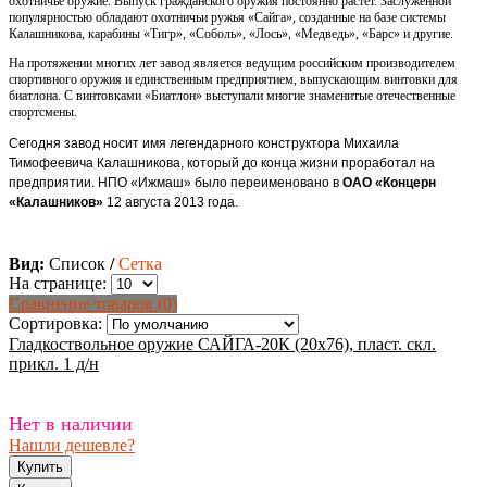
охотничье оружие. Выпуск гражданского оружия постоянно растет. Заслуженной
популярностью обладают охотничьи ружья «Сайга», созданные на базе системы
Калашникова, карабины «Тигр», «Соболь», «Лось», «Медведь», «Барс» и другие.
На протяжении многих лет завод является ведущим российским производителем
спортивного оружия и единственным предприятием, выпускающим винтовки для
биатлона. С винтовками «Биатлон» выступали многие знаменитые отечественные
спортсмены.
Сегодня завод носит имя легендарного конструктора Михаила
Тимофеевича Калашникова, который до конца жизни проработал на
предприятии. НПО «Ижмаш» было переименовано в
ОАО «Концерн
«Калашников»
12 августа 2013 года.
Вид:
Список
/
Сетка
На странице:
Сравнение товаров (0)
Сортировка:
Гладкоствольное оружие САЙГА-20К (20х76), пласт. скл.
прикл. 1 д/н
Нет в наличии
Нашли дешевле?