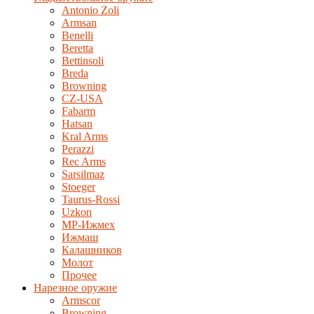
Antonio Zoli
Armsan
Benelli
Beretta
Bettinsoli
Breda
Browning
CZ-USA
Fabarm
Hatsan
Kral Arms
Perazzi
Rec Arms
Sarsilmaz
Stoeger
Taurus-Rossi
Uzkon
MP-Ижмех
Ижмаш
Калашников
Молот
Прочее
Нарезное оружие
Armscor
Browning