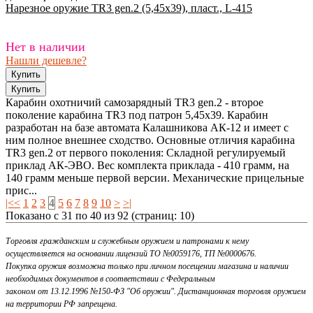
Нарезное оружие TR3 gen.2 (5,45х39), пласт., L-415
Нет в наличии
Нашли дешевле?
Карабин охотничий самозарядный TR3 gen.2 - второе
поколение карабина TR3 под патрон 5,45х39. Карабин
разработан на базе автомата Калашникова АК-12 и имеет с
ним полное внешнее сходство. Основные отличия карабина
TR3 gen.2 от первого поколения: Складной регулируемый
приклад АК-ЭВО. Вес комплекта приклада - 410 грамм, на
140 грамм меньше первой версии. Механические прицельные
прис...
|<
<
1
2
3
4
5
6
7
8
9
10
>
>|
Показано с 31 по 40 из 92 (страниц: 10)
Торговля гражданским и служебным оружием и патронами к нему
осуществляется на основании лицензий ТО №0059176, ТП №0000676.
Покупка оружия возможна только при личном посещении магазина и наличии
необходимых документов в соответствии с Федеральным
законом от 13.12.1996 №150-ФЗ "Об оружии". Дистанционная торговля оружием
на территории РФ запрещена.