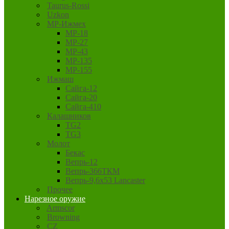
Taurus-Rossi
Uzkon
MP-Ижмех
MP-18
MP-27
MP-43
MP-135
MP-155
Ижмаш
Сайга-12
Сайга-20
Сайга-410
Калашников
TG2
TG3
Молот
Бекас
Вепрь-12
Вепрь-366ТКМ
Вепрь-9,6х53 Lancaster
Прочее
Нарезное оружие
Armscor
Browning
CZ