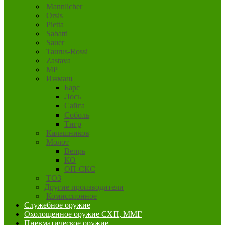
Mannlicher
Orsis
Pietta
Sabatti
Sauer
Taurus-Rossi
Zastava
MP
Ижмаш
Барс
Лось
Сайга
Соболь
Тигр
Калашников
Молот
Вепрь
КО
ОП-СКС
ТОЗ
Другие производители
Комиссионное
Служебное оружие
Охолощенное оружие СХП, ММГ
Пневматическое оружие