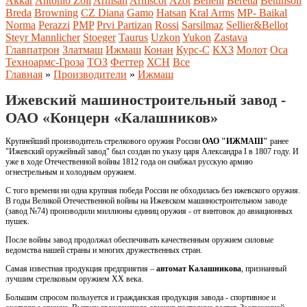
Akkar
Antonio Zoli
Armsan
Armscor
Azot
Benelli
Beretta
Bettinsoli
Breda
Browning
CZ
Diana
Gamo
Hatsan
Kral Arms
MP- Baikal
Norma
Perazzi
PMP
Prvi Partizan
Rossi
Sarsilmaz
Sellier&Bellot
Steyr Mannlicher
Stoeger
Taurus
Uzkon
Yukon
Zastava
Главпатрон
Златмаш
Ижмаш
Конан
Курс-С
КХЗ
Молот
Оса
Техноармс-Гроза
ТОЗ
Феттер
ХСН
Все
Главная
»
Производители
»
Ижмаш
Ижевский машиностроительный завод -
ОАО «Концерн «Калашников»
Крупнейший производитель стрелкового оружия России
ОАО "ИЖМАШ"
ранее
"Ижевский оружейный завод" был создан по указу царя Александра I в 1807 году. И
уже в ходе Отечественной войны 1812 года он снабжал русскую армию
огнестрельным и холодным оружием.
С того времени ни одна крупная победа России не обходилась без ижевского оружия.
В годы Великой Отечественной войны на Ижевском машиностроительном заводе
(завод №74) производили миллионы единиц оружия - от винтовок до авиационных
пушек.
После войны завод продолжал обеспечивать качественным оружием силовые
ведомства нашей страны и многих дружественных стран.
Самая известная продукция предприятия –
автомат Калашникова
, признанный
лучшим стрелковым оружием XX века.
Большим спросом пользуется и гражданская продукция завода - спортивное и