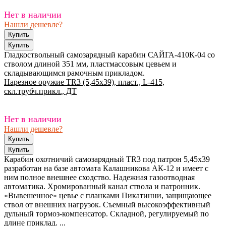
Нет в наличии
Нашли дешевле?
Гладкоствольный самозарядный карабин САЙГА-410К-04 со
стволом длиной 351 мм, пластмассовым цевьем и
складывающимся рамочным прикладом.
Нарезное оружие TR3 (5,45х39), пласт., L-415,
скл.трубч.прикл., ДТ
Нет в наличии
Нашли дешевле?
Карабин охотничий самозарядный TR3 под патрон 5,45х39
разработан на базе автомата Калашникова АК-12 и имеет с
ним полное внешнее сходство. Надежная газоотводная
автоматика. Хромированный канал ствола и патронник.
«Вывешенное» цевье с планками Пикатинни, защищающее
ствол от внешних нагрузок. Съемный высокоэффективный
дульный тормоз-компенсатор. Складной, регулируемый по
длине приклад. ...