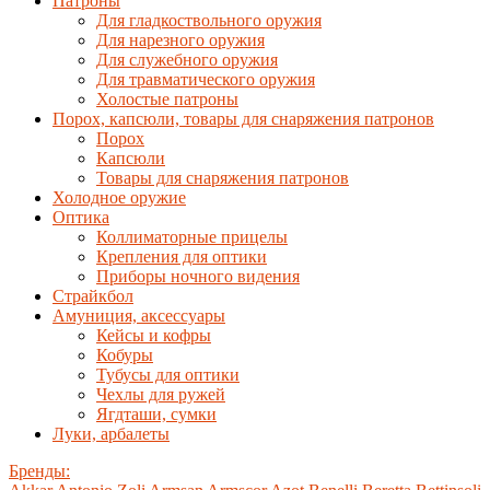
Патроны
Для гладкоствольного оружия
Для нарезного оружия
Для служебного оружия
Для травматического оружия
Холостые патроны
Порох, капсюли, товары для снаряжения патронов
Порох
Капсюли
Товары для снаряжения патронов
Холодное оружие
Оптика
Коллиматорные прицелы
Крепления для оптики
Приборы ночного видения
Страйкбол
Амуниция, аксессуары
Кейсы и кофры
Кобуры
Тубусы для оптики
Чехлы для ружей
Ягдташи, сумки
Луки, арбалеты
Бренды: