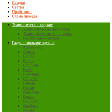
Скидки
Статьи
Прайс-лист
Схема проезда
Травматическое оружие
Травматические пистолеты
Травматические револьверы
Бесствольное оружие
Гладкоствольное оружие
Antonio Zoli
Armsan
Benelli
Beretta
Bettinsoli
Breda
Browning
CZ-USA
Fabarm
Hatsan
Kral Arms
Perazzi
Rec Arms
Sarsilmaz
Stoeger