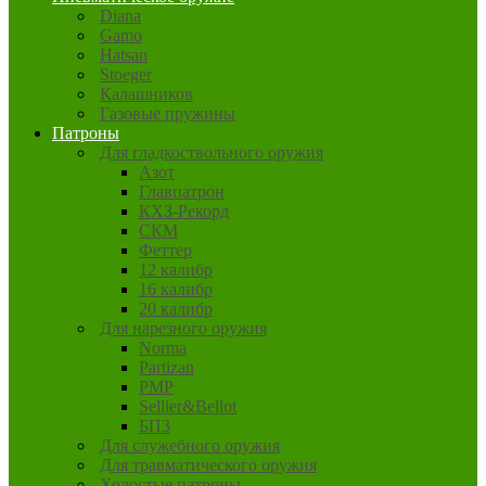
Diana
Gamo
Hatsan
Stoeger
Калашников
Газовые пружины
Патроны
Для гладкоствольного оружия
Азот
Главпатрон
КХЗ-Рекорд
СКМ
Феттер
12 калибр
16 калибр
20 калибр
Для нарезного оружия
Norma
Partizan
PMP
Sellier&Bellot
БПЗ
Для служебного оружия
Для травматического оружия
Холостые патроны