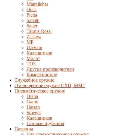
Mannlicher
Orsis
Pietta
Sabatti
Sauer
Taurus-Rossi
Zastava
MP
Ижмаш
Калашников
Молот
ТОЗ
Другие производители
Комиссионное
Служебное оружие
Охолощенное оружие СХП, ММГ
Пневматическое оружие
Diana
Gamo
Hatsan
Stoeger
Калашников
Газовые пружины
Патроны
Для гладкоствольного оружия