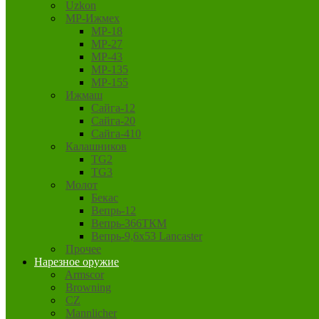
Uzkon
MP-Ижмех
MP-18
MP-27
MP-43
MP-135
MP-155
Ижмаш
Сайга-12
Сайга-20
Сайга-410
Калашников
TG2
TG3
Молот
Бекас
Вепрь-12
Вепрь-366ТКМ
Вепрь-9,6х53 Lancaster
Прочее
Нарезное оружие
Armscor
Browning
CZ
Mannlicher