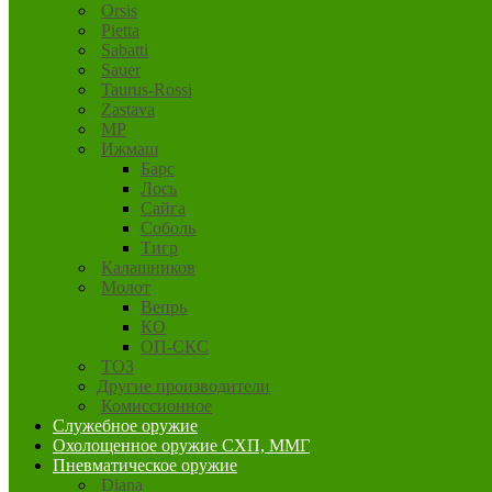
Orsis
Pietta
Sabatti
Sauer
Taurus-Rossi
Zastava
MP
Ижмаш
Барс
Лось
Сайга
Соболь
Тигр
Калашников
Молот
Вепрь
КО
ОП-СКС
ТОЗ
Другие производители
Комиссионное
Служебное оружие
Охолощенное оружие СХП, ММГ
Пневматическое оружие
Diana