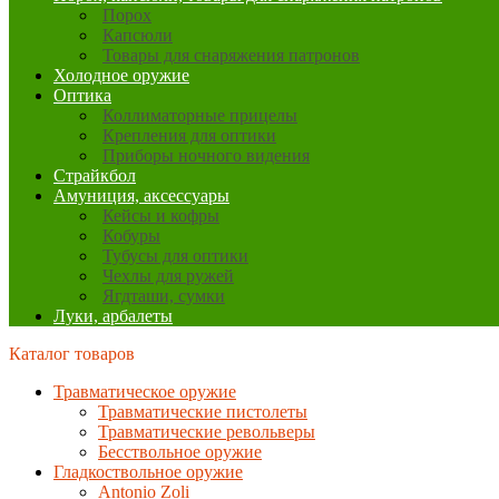
Порох
Капсюли
Товары для снаряжения патронов
Холодное оружие
Оптика
Коллиматорные прицелы
Крепления для оптики
Приборы ночного видения
Страйкбол
Амуниция, аксессуары
Кейсы и кофры
Кобуры
Тубусы для оптики
Чехлы для ружей
Ягдташи, сумки
Луки, арбалеты
Каталог товаров
Травматическое оружие
Травматические пистолеты
Травматические револьверы
Бесствольное оружие
Гладкоствольное оружие
Antonio Zoli