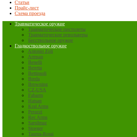
Статьи
Прайс-лист
Схема проезда
Травматическое оружие
Травматические пистолеты
Травматические револьверы
Бесствольное оружие
Гладкоствольное оружие
Antonio Zoli
Armsan
Benelli
Beretta
Bettinsoli
Breda
Browning
CZ-USA
Fabarm
Hatsan
Kral Arms
Perazzi
Rec Arms
Sarsilmaz
Stoeger
Taurus-Rossi