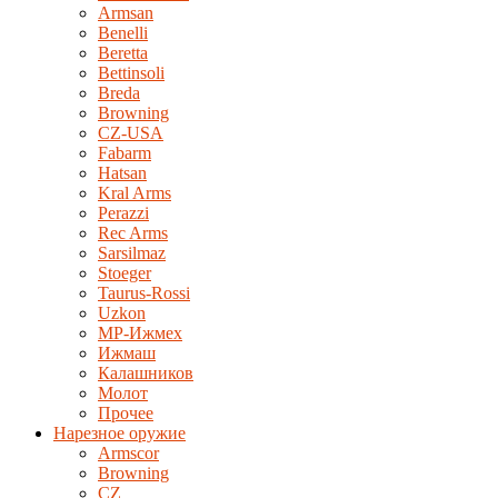
Armsan
Benelli
Beretta
Bettinsoli
Breda
Browning
CZ-USA
Fabarm
Hatsan
Kral Arms
Perazzi
Rec Arms
Sarsilmaz
Stoeger
Taurus-Rossi
Uzkon
MP-Ижмех
Ижмаш
Калашников
Молот
Прочее
Нарезное оружие
Armscor
Browning
CZ