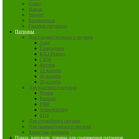
Gamo
Hatsan
Stoeger
Калашников
Газовые пружины
Патроны
Для гладкоствольного оружия
Азот
Главпатрон
КХЗ-Рекорд
СКМ
Феттер
12 калибр
16 калибр
20 калибр
Для нарезного оружия
Norma
Partizan
PMP
Sellier&Bellot
БПЗ
Для служебного оружия
Для травматического оружия
Холостые патроны
Порох, капсюли, товары для снаряжения патронов